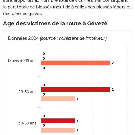
sont rapportés au nombre total de victimes. Par conséquent,
la part totale de blessés inclut déjà celles des blessés légers et
des blessés graves.
Age des victimes de la route à Gévezé
Données 2024
(source : ministère de l'Intérieur)
0
0
Moins de 18 ans
2
0
0
2
18-30 ans
0
1
0
1
30-50 ans
0
1