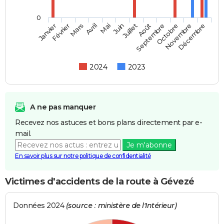
0
Février
Mai
Août
Novembre
Mars
Juin
Septembre
Décembre
Janvier
Avril
Juillet
Octobre
2024
2023
A ne pas manquer
Recevez nos astuces et bons plans directement par e-
mail.
Je m'abonne
En savoir plus sur notre politique de confidentialité
Victimes d'accidents de la route à Gévezé
Données 2024
(source : ministère de l'Intérieur)