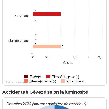
0
1
50-70 ans
0
0
0
0
Plus de 70 ans
0
1
0
0,5
1
1,5
2
2,5
Values
Tuée(s)
Blessé(s) grave(s)
Blessé(s) léger(s)
Indemne(s)
© Linternaute.com 2026
Accidents à Gévezé selon la luminosité
Données 2024
(source : ministère de l'Intérieur)