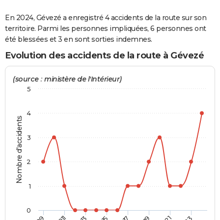
City break
Voyage de noces
Climat
Destinations
Voyage nature
Forum
+
PHOTO
En 2024, Gévezé a enregistré 4 accidents de la route sur son
territoire. Parmi les personnes impliquées, 6 personnes ont
GUIDES D'ACHAT
été blessées et 3 en sont sorties indemnes.
BONS PLANS
Evolution des accidents de la route à Gévezé
CARTE DE VOEUX
(source : ministère de l'Intérieur)
Carte Bonne année
Carte Pâques
Carte de Noël
Carte Saint-Valentin
Carte d'anniversaire
5
DICTIONNAIRE
Biographies
Expressions
Dictionnaire
Citations
Proverbes
PROGRAMME TV
4
Nombre d'accidents
COPAINS D'AVANT
3
Se connecter
Collèges
Universités
Service militaire
S'inscrire
Lycées
Primaires
Entreprises
Avis de recherche
AVIS DE DÉCÈS
2
FORUM
1
Lifestyle
Sport
Television
Cinema
Bricolage
Culture
Auto
Voyage
0