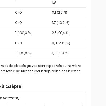
1
1,8
0 (0)
0,1 (2,7 %)
0 (0)
1,7 (40,9 %)
1 (100,0 %)
2,3 (56,4 %)
0 (0)
0,8 (20,5 %)
1 (100,0 %)
1,5 (35,9 %)
ers et de blessés graves sont rapportés au nombre
art totale de blessés inclut déjà celles des blessés
e à Guêprei
 l'Intérieur)