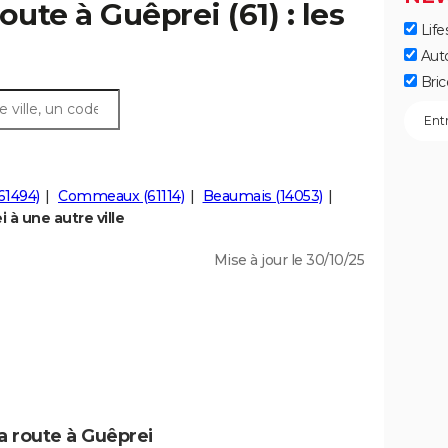
oute à Guêprei (61) : les
Life
Aut
Bric
61494)
Commeaux (61114)
Beaumais (14053)
à une autre ville
Mise à jour le 30/10/25
a route à Guêprei