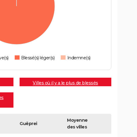
ve(s)
Blessé(s) léger(s)
Indemne(s)
Villes où il y a le plus de blessés
es
Moyenne
Guêprei
des villes