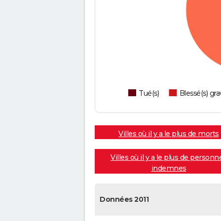
Tué(s)
Blessé(s) gra
Villes où il y a le plus de morts
Villes où il y a le plus de personn
indemnes
Données 2011