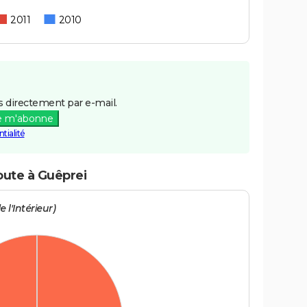
2011
2010
 directement par e-mail.
e m'abonne
tialité
oute à Guêprei
 l'Intérieur)