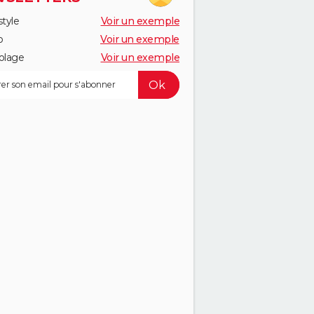
style
Voir un exemple
o
Voir un exemple
olage
Voir un exemple