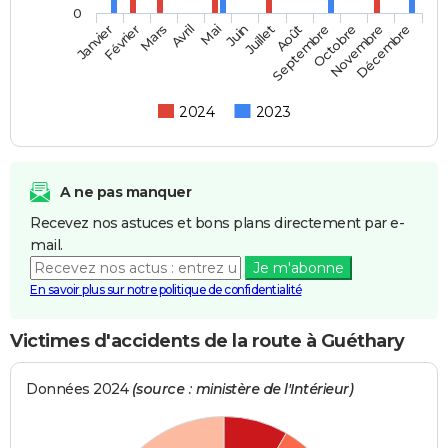
0
Février
Mai
Août
Novembre
Mars
Juin
Septembre
Décembre
Janvier
Avril
Juillet
Octobre
2024
2023
A ne pas manquer
Recevez nos astuces et bons plans directement par e-
mail.
Je m'abonne
En savoir plus sur notre politique de confidentialité
Victimes d'accidents de la route à Guéthary
Données 2024
(source : ministère de l'Intérieur)