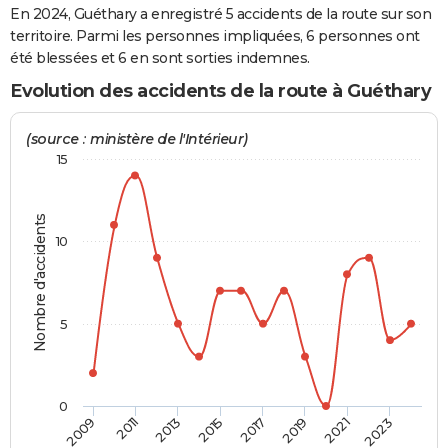
En 2024, Guéthary a enregistré 5 accidents de la route sur son
City break
Voyage de noces
Climat
Destinations
Voyage nature
Forum
+
PHOTO
territoire. Parmi les personnes impliquées, 6 personnes ont
été blessées et 6 en sont sorties indemnes.
GUIDES D'ACHAT
Evolution des accidents de la route à Guéthary
BONS PLANS
(source : ministère de l'Intérieur)
CARTE DE VOEUX
15
Carte Bonne année
Carte Pâques
Carte de Noël
Carte Saint-Valentin
Carte d'anniversaire
DICTIONNAIRE
Nombre d'accidents
Biographies
Expressions
Dictionnaire
Citations
Proverbes
PROGRAMME TV
10
COPAINS D'AVANT
Se connecter
Collèges
Universités
Service militaire
S'inscrire
Lycées
Primaires
Entreprises
Avis de recherche
AVIS DE DÉCÈS
5
FORUM
Lifestyle
Sport
Television
Cinema
Bricolage
Culture
Auto
Voyage
0
2009
2011
2013
2015
2017
2019
2021
2023