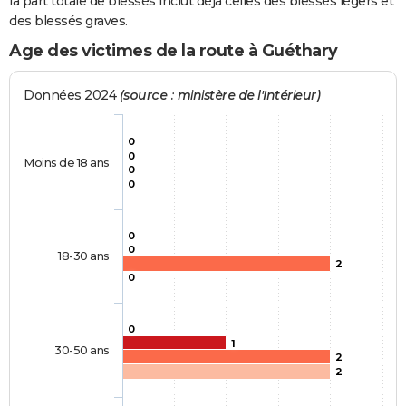
la part totale de blessés inclut déjà celles des blessés légers et
des blessés graves.
Age des victimes de la route à Guéthary
Données 2024
(source : ministère de l'Intérieur)
0
0
Moins de 18 ans
0
0
0
0
18-30 ans
2
0
0
1
30-50 ans
2
2