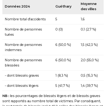
Moyenne
Données 2024
Guéthary
des villes
Nombre total d'accidents
5
1,6
Nombre de personnes
0 (0)
0,1 (2,7 %)
tuées
Nombre de personnes
6 (50,0 %)
1,5 (42,3 %)
indemnes
Nombre de personnes
6 (50,0 %)
2,0 (55,0 %)
blessées
- dont blessés graves
1 (8,3 %)
0,5 (15,3 %)
- dont blessés légers
5 (41,7 %)
1,4 (39,7 %)
NB :
les pourcentages de blessés légers et de blessés graves
sont rapportés au nombre total de victimes. Par conséquent,