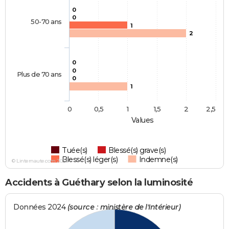
0
0
50-70 ans
1
2
0
0
Plus de 70 ans
0
1
0
0,5
1
1,5
2
2,5
Values
Tuée(s)
Blessé(s) grave(s)
Blessé(s) léger(s)
Indemne(s)
© Linternaute.com 2026
Accidents à Guéthary selon la luminosité
Données 2024
(source : ministère de l'Intérieur)