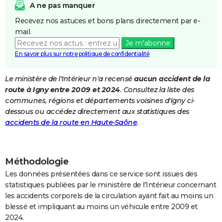
A ne pas manquer
City break
Voyage de noces
Climat
Destinations
Voyage nature
Forum
+
PHOTO
Recevez nos astuces et bons plans directement par e-
mail.
GUIDES D'ACHAT
Je m'abonne
BONS PLANS
En savoir plus sur notre politique de confidentialité
CARTE DE VOEUX
Le ministère de l'Intérieur n'a recensé
aucun accident de la
route à Igny entre 2009 et 2024
. Consultez la liste des
Carte Bonne année
Carte Pâques
Carte de Noël
Carte Saint-Valentin
Carte d'anniversaire
DICTIONNAIRE
communes, régions et départements voisines d'Igny ci-
Biographies
Expressions
Dictionnaire
Citations
Proverbes
dessous ou accédez directement aux statistiques des
PROGRAMME TV
accidents de la route en Haute-Saône
.
COPAINS D'AVANT
Se connecter
Collèges
Universités
Service militaire
S'inscrire
Lycées
Primaires
Entreprises
Avis de recherche
AVIS DE DÉCÈS
Méthodologie
FORUM
Les données présentées dans ce service sont issues des
statistiques publiées par le ministère de l'Intérieur concernant
Lifestyle
Sport
Television
Cinema
Bricolage
Culture
Auto
Voyage
les accidents corporels de la circulation ayant fait au moins un
blessé et impliquant au moins un véhicule entre 2009 et
2024.