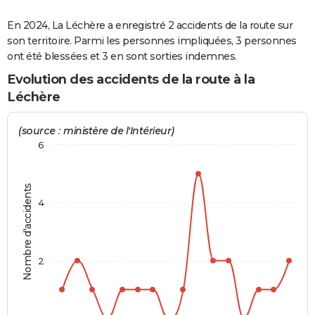
City break
Voyage de noces
Climat
Destinations
Voyage nature
Forum
+
PHOTO
En 2024, La Léchère a enregistré 2 accidents de la route sur
son territoire. Parmi les personnes impliquées, 3 personnes
GUIDES D'ACHAT
ont été blessées et 3 en sont sorties indemnes.
BONS PLANS
Evolution des accidents de la route à la
Léchère
CARTE DE VOEUX
Carte Bonne année
Carte Pâques
Carte de Noël
Carte Saint-Valentin
Carte d'anniversaire
(source : ministère de l'Intérieur)
DICTIONNAIRE
6
Biographies
Expressions
Dictionnaire
Citations
Proverbes
PROGRAMME TV
COPAINS D'AVANT
Nombre d'accidents
4
Se connecter
Collèges
Universités
Service militaire
S'inscrire
Lycées
Primaires
Entreprises
Avis de recherche
AVIS DE DÉCÈS
FORUM
2
Lifestyle
Sport
Television
Cinema
Bricolage
Culture
Auto
Voyage