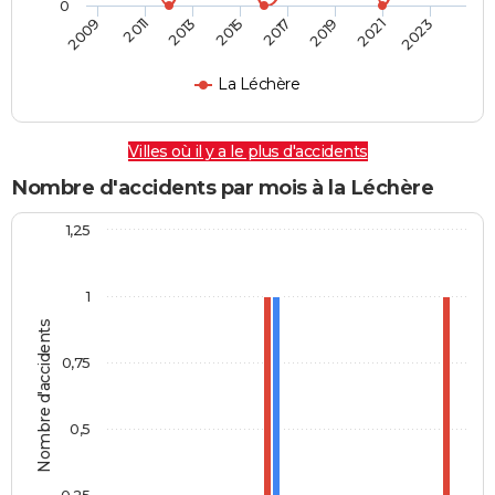
0
2009
2011
2013
2015
2017
2019
2021
2023
La Léchère
Villes où il y a le plus d'accidents
Nombre d'accidents par mois à la Léchère
1,25
1
Nombre d'accidents
0,75
0,5
0,25