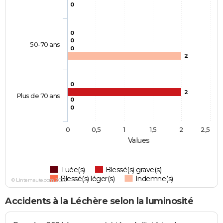
0
0
0
50-70 ans
0
2
0
2
Plus de 70 ans
0
0
0
0,5
1
1,5
2
2,5
Values
Tuée(s)
Blessé(s) grave(s)
Blessé(s) léger(s)
Indemne(s)
© Linternaute.com 2026
Accidents à la Léchère selon la luminosité