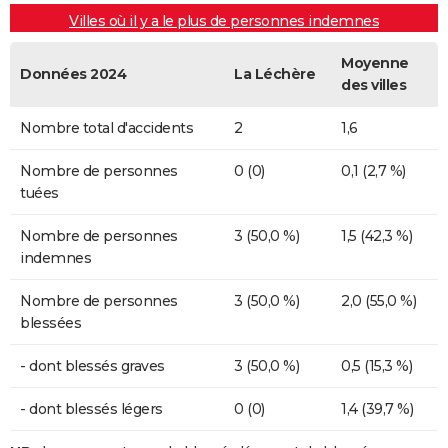
Villes où il y a le plus de personnes indemnes
Moyenne
Données 2024
La Léchère
des villes
Nombre total d'accidents
2
1,6
Nombre de personnes
0 (0)
0,1 (2,7 %)
tuées
Nombre de personnes
3 (50,0 %)
1,5 (42,3 %)
indemnes
Nombre de personnes
3 (50,0 %)
2,0 (55,0 %)
blessées
- dont blessés graves
3 (50,0 %)
0,5 (15,3 %)
- dont blessés légers
0 (0)
1,4 (39,7 %)