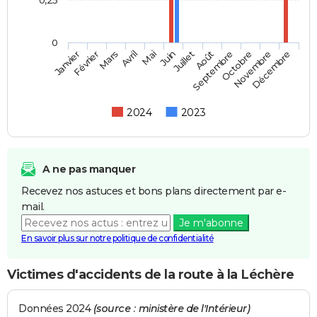
0
Février
Mai
Août
Novembre
Mars
Juin
Septembre
Décembre
Janvier
Avril
Juillet
Octobre
2024
2023
A ne pas manquer
Recevez nos astuces et bons plans directement par e-
mail.
Je m'abonne
En savoir plus sur notre politique de confidentialité
Victimes d'accidents de la route à la Léchère
Données 2024
(source : ministère de l'Intérieur)