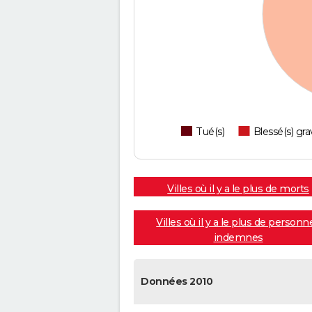
Tué(s)
Blessé(s) gra
Villes où il y a le plus de morts
Villes où il y a le plus de personn
indemnes
Données 2010