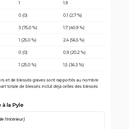
1
1,9
0 (0)
0,1 (2,7 %)
3 (75,0 %)
1,7 (40,9 %)
1 (25,0 %)
2,4 (56,5 %)
0 (0)
0,9 (20,2 %)
1 (25,0 %)
1,5 (36,3 %)
ers et de blessés graves sont rapportés au nombre
art totale de blessés inclut déjà celles des blessés
 à la Pyle
e l'Intérieur)