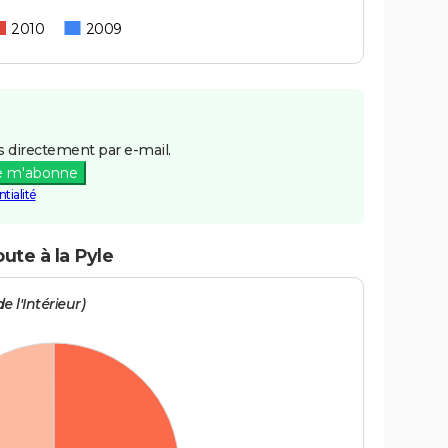
2010
2009
 directement par e-mail.
e m'abonne
tialité
ute à la Pyle
e l'Intérieur)