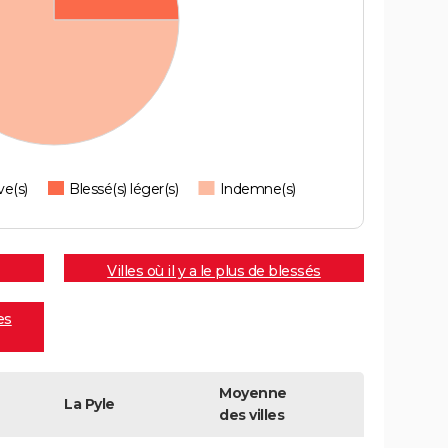
ve(s)
Blessé(s) léger(s)
Indemne(s)
Villes où il y a le plus de blessés
es
Moyenne
La Pyle
des villes