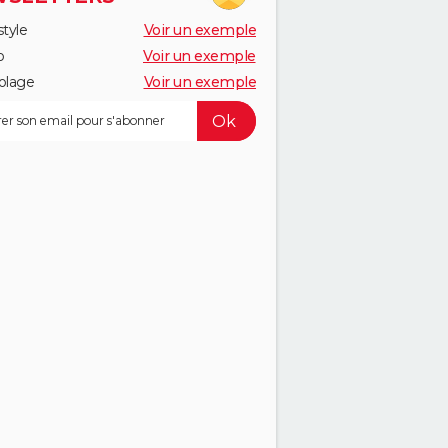
style
Voir un exemple
o
Voir un exemple
olage
Voir un exemple