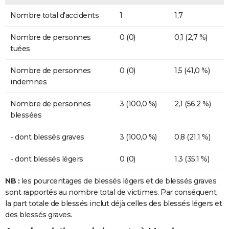
Nombre total d'accidents
1
1,7
Nombre de personnes
0 (0)
0,1 (2,7 %)
tuées
Nombre de personnes
0 (0)
1,5 (41,0 %)
indemnes
Nombre de personnes
3 (100,0 %)
2,1 (56,2 %)
blessées
- dont blessés graves
3 (100,0 %)
0,8 (21,1 %)
- dont blessés légers
0 (0)
1,3 (35,1 %)
NB :
les pourcentages de blessés légers et de blessés graves
sont rapportés au nombre total de victimes. Par conséquent,
la part totale de blessés inclut déjà celles des blessés légers et
des blessés graves.