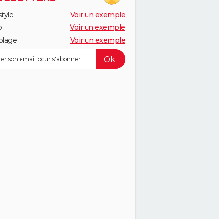
style
Voir un exemple
o
Voir un exemple
olage
Voir un exemple