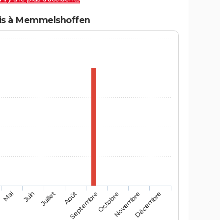
is à Memmelshoffen
Mai
Août
Novembre
Juin
Septembre
Décembre
Juillet
Octobre