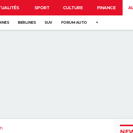
TUALITÉS
SPORT
CULTURE
FINANCE
A
DINES
BERLINES
SUV
FORUM AUTO
+
in
NEW