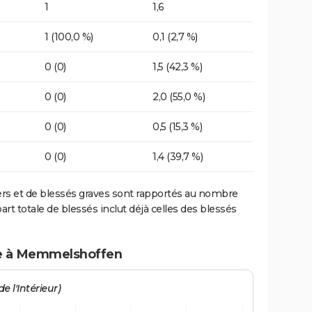
1
1,6
1 (100,0 %)
0,1 (2,7 %)
0 (0)
1,5 (42,3 %)
0 (0)
2,0 (55,0 %)
0 (0)
0,5 (15,3 %)
0 (0)
1,4 (39,7 %)
ers et de blessés graves sont rapportés au nombre
art totale de blessés inclut déjà celles des blessés
te à Memmelshoffen
e l'Intérieur)