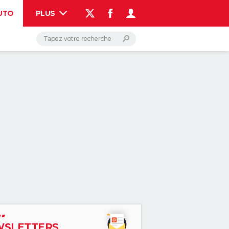
UTO
PLUS
AUTO
HIGH-TECH
BRICOLAGE
WEEK-END
LIFESTYLE
SANTE
VOYAGE
PHOTO
GUIDES D'ACHAT
BONS PLANS
CARTE DE VOEUX
DICTIONNAIRE
PROGRAMME TV
COPAINS D'AVANT
AVIS DE DÉCÈS
FORUM
Connexion
S'inscrire
Rechercher
SLETTERS