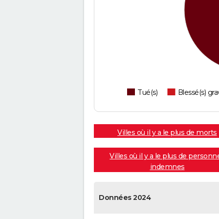
Tué(s)
Blessé(s) gra
Villes où il y a le plus de morts
Villes où il y a le plus de personn
indemnes
Données 2024