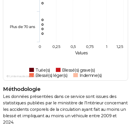
0
0
0
Plus de 70 ans
0
0
0
0,25
0,5
0,75
1
1,25
Values
Tuée(s)
Blessé(s) grave(s)
Blessé(s) léger(s)
Indemne(s)
© Linternaute.com 2026
Méthodologie
Les données présentées dans ce service sont issues des
statistiques publiées par le ministère de l'Intérieur concernant
les accidents corporels de la circulation ayant fait au moins un
blessé et impliquant au moins un véhicule entre 2009 et
2024.