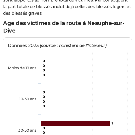
sont rapportés au nombre total de victimes. Par conséquent,
la part totale de blessés inclut déjà celles des blessés légers et
des blessés graves.
Age des victimes de la route à Neauphe-sur-
Dive
Données 2023
(source : ministère de l'Intérieur)
0
0
Moins de 18 ans
0
0
0
0
18-30 ans
0
0
1
0
30-50 ans
0