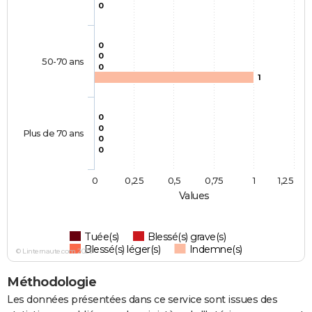
0
0
0
50-70 ans
0
1
0
0
Plus de 70 ans
0
0
0
0,25
0,5
0,75
1
1,25
Values
Tuée(s)
Blessé(s) grave(s)
Blessé(s) léger(s)
Indemne(s)
© Linternaute.com 2026
Méthodologie
Les données présentées dans ce service sont issues des