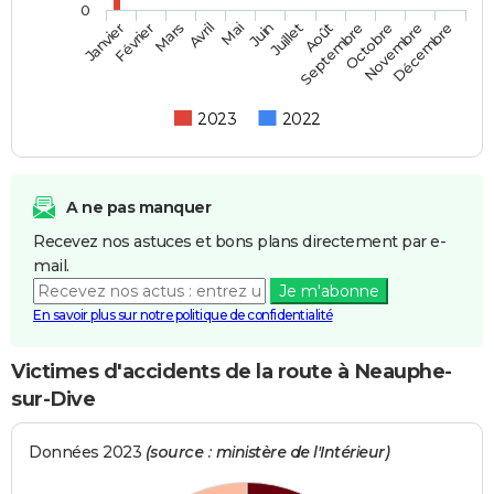
0
Février
Mai
Août
Novembre
Mars
Juin
Septembre
Décembre
Janvier
Avril
Juillet
Octobre
2023
2022
A ne pas manquer
Recevez nos astuces et bons plans directement par e-
mail.
Je m'abonne
En savoir plus sur notre politique de confidentialité
Victimes d'accidents de la route à Neauphe-
sur-Dive
Données 2023
(source : ministère de l'Intérieur)