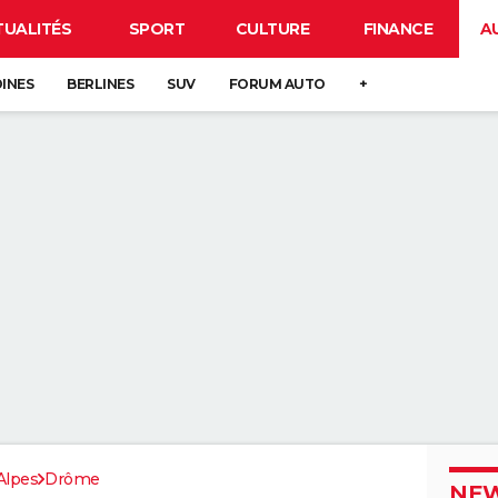
TUALITÉS
SPORT
CULTURE
FINANCE
A
DINES
BERLINES
SUV
FORUM AUTO
+
Alpes
Drôme
NEW