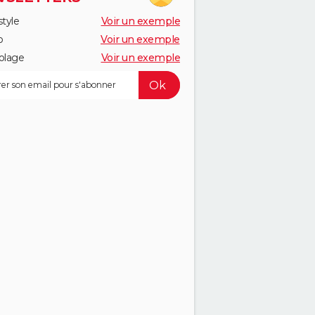
style
Voir un exemple
o
Voir un exemple
olage
Voir un exemple