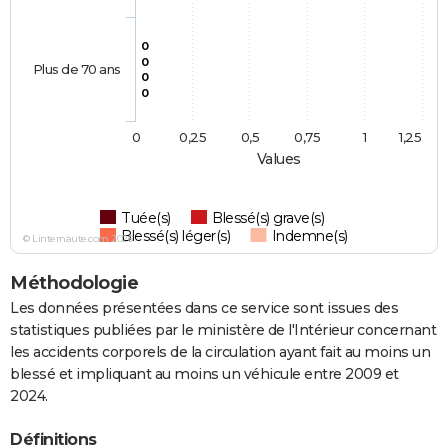
0
0
Plus de 70 ans
0
0
0
0,25
0,5
0,75
1
1,25
Values
Tuée(s)
Blessé(s) grave(s)
Blessé(s) léger(s)
Indemne(s)
© Linternaute.com 2026
Méthodologie
Les données présentées dans ce service sont issues des
statistiques publiées par le ministère de l'Intérieur concernant
les accidents corporels de la circulation ayant fait au moins un
blessé et impliquant au moins un véhicule entre 2009 et
2024.
Définitions