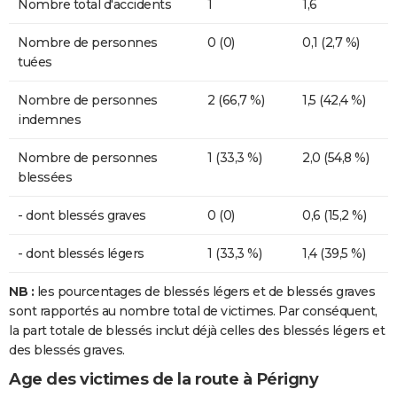
Nombre total d'accidents
1
1,6
Nombre de personnes
0 (0)
0,1 (2,7 %)
tuées
Nombre de personnes
2 (66,7 %)
1,5 (42,4 %)
indemnes
Nombre de personnes
1 (33,3 %)
2,0 (54,8 %)
blessées
- dont blessés graves
0 (0)
0,6 (15,2 %)
- dont blessés légers
1 (33,3 %)
1,4 (39,5 %)
NB :
les pourcentages de blessés légers et de blessés graves
sont rapportés au nombre total de victimes. Par conséquent,
la part totale de blessés inclut déjà celles des blessés légers et
des blessés graves.
Age des victimes de la route à Périgny