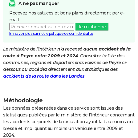
A ne pas manquer
City break
Voyage de noces
Climat
Destinations
Voyage nature
Forum
+
PHOTO
Recevez nos astuces et bons plans directement par e-
mail.
GUIDES D'ACHAT
Je m'abonne
BONS PLANS
En savoir plus sur notre politique de confidentialité
CARTE DE VOEUX
Le ministère de l'Intérieur n'a recensé
aucun accident de la
route à Peyre entre 2009 et 2024
. Consultez la liste des
Carte Bonne année
Carte Pâques
Carte de Noël
Carte Saint-Valentin
Carte d'anniversaire
DICTIONNAIRE
communes, régions et départements voisines de Peyre ci-
Biographies
Expressions
Dictionnaire
Citations
Proverbes
dessous ou accédez directement aux statistiques des
PROGRAMME TV
accidents de la route dans les Landes
.
COPAINS D'AVANT
Se connecter
Collèges
Universités
Service militaire
S'inscrire
Lycées
Primaires
Entreprises
Avis de recherche
AVIS DE DÉCÈS
Méthodologie
FORUM
Les données présentées dans ce service sont issues des
statistiques publiées par le ministère de l'Intérieur concernant
Lifestyle
Sport
Television
Cinema
Bricolage
Culture
Auto
Voyage
les accidents corporels de la circulation ayant fait au moins un
blessé et impliquant au moins un véhicule entre 2009 et
2024.