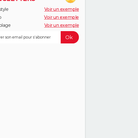
style
Voir un exemple
o
Voir un exemple
olage
Voir un exemple