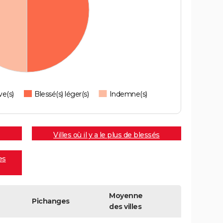
ve(s)
Blessé(s) léger(s)
Indemne(s)
Villes où il y a le plus de blessés
es
Moyenne
Pichanges
des villes