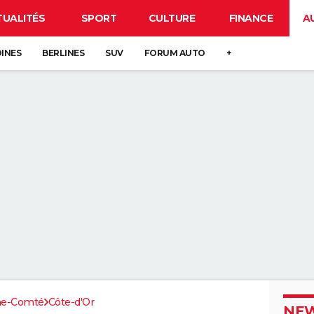
TUALITÉS
SPORT
CULTURE
FINANCE
A
DINES
BERLINES
SUV
FORUM AUTO
+
he-Comté
Côte-d'Or
NEW