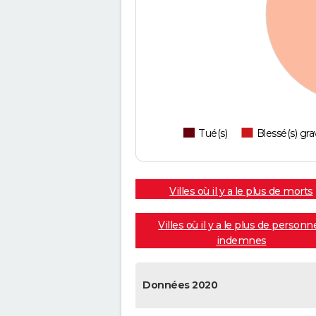
Tué(s)
Blessé(s) gra
Villes où il y a le plus de morts
Villes où il y a le plus de personn
indemnes
Données 2020