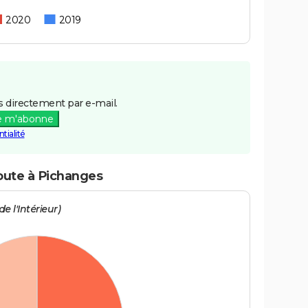
2020
2019
 directement par e-mail.
e m'abonne
tialité
route à Pichanges
e l'Intérieur)