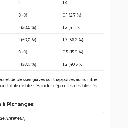
1
1,4
0 (0)
0,1 (2,7 %)
1 (50,0 %)
1,2 (41,1 %)
1 (50,0 %)
1,7 (56,2 %)
0 (0)
0,5 (15,9 %)
1 (50,0 %)
1,2 (40,3 %)
ers et de blessés graves sont rapportés au nombre
art totale de blessés inclut déjà celles des blessés
e à Pichanges
e l'Intérieur)