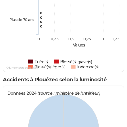
0
0
Plus de 70 ans
0
0
0
0,25
0,5
0,75
1
1,25
Values
Tuée(s)
Blessé(s) grave(s)
Blessé(s) léger(s)
Indemne(s)
© Linternaute.com 2026
Accidents à Plouézec selon la luminosité
Données 2024
(source : ministère de l'Intérieur)