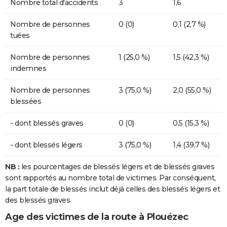
Nombre total d'accidents
3
1,6
Nombre de personnes
0 (0)
0,1 (2,7 %)
tuées
Nombre de personnes
1 (25,0 %)
1,5 (42,3 %)
indemnes
Nombre de personnes
3 (75,0 %)
2,0 (55,0 %)
blessées
- dont blessés graves
0 (0)
0,5 (15,3 %)
- dont blessés légers
3 (75,0 %)
1,4 (39,7 %)
NB :
les pourcentages de blessés légers et de blessés graves
sont rapportés au nombre total de victimes. Par conséquent,
la part totale de blessés inclut déjà celles des blessés légers et
des blessés graves.
Age des victimes de la route à Plouézec