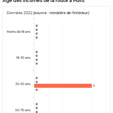
Age des victimes de la route à Puits
Données 2022
(source : ministère de l'Intérieur)
0
0
Moins de 18 ans
0
0
0
0
18-30 ans
0
0
0
0
30-50 ans
1
0
0
0
50-70 ans
0