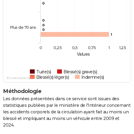
0
0
0
Plus de 70 ans
0
1
0
0,25
0,5
0,75
1
1,25
Values
Tuée(s)
Blessé(s) grave(s)
Blessé(s) léger(s)
Indemne(s)
© Linternaute.com 2026
Méthodologie
Les données présentées dans ce service sont issues des
statistiques publiées par le ministère de l'Intérieur concernant
les accidents corporels de la circulation ayant fait au moins un
blessé et impliquant au moins un véhicule entre 2009 et
2024.