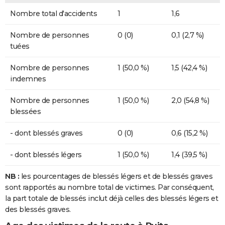
Nombre total d'accidents
1
1,6
Nombre de personnes
0 (0)
0,1 (2,7 %)
tuées
Nombre de personnes
1 (50,0 %)
1,5 (42,4 %)
indemnes
Nombre de personnes
1 (50,0 %)
2,0 (54,8 %)
blessées
- dont blessés graves
0 (0)
0,6 (15,2 %)
- dont blessés légers
1 (50,0 %)
1,4 (39,5 %)
NB :
les pourcentages de blessés légers et de blessés graves
sont rapportés au nombre total de victimes. Par conséquent,
la part totale de blessés inclut déjà celles des blessés légers et
des blessés graves.