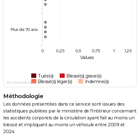
0
0
0
Plus de 70 ans
0
0
0
0,25
0,5
0,75
1
1,25
Values
Tuée(s)
Blessé(s) grave(s)
Blessé(s) léger(s)
Indemne(s)
© Linternaute.com 2026
Méthodologie
Les données présentées dans ce service sont issues des
statistiques publiées par le ministère de l'Intérieur concernant
les accidents corporels de la circulation ayant fait au moins un
blessé et impliquant au moins un véhicule entre 2009 et
2024.