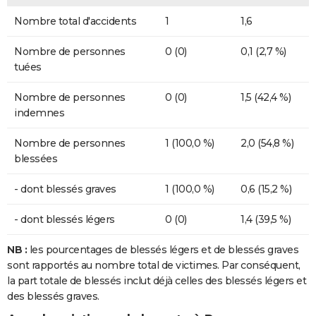
Nombre total d'accidents
1
1,6
Nombre de personnes
0 (0)
0,1 (2,7 %)
tuées
Nombre de personnes
0 (0)
1,5 (42,4 %)
indemnes
Nombre de personnes
1 (100,0 %)
2,0 (54,8 %)
blessées
- dont blessés graves
1 (100,0 %)
0,6 (15,2 %)
- dont blessés légers
0 (0)
1,4 (39,5 %)
NB :
les pourcentages de blessés légers et de blessés graves
sont rapportés au nombre total de victimes. Par conséquent,
la part totale de blessés inclut déjà celles des blessés légers et
des blessés graves.