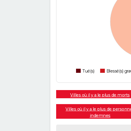
Tué(s)
Blessé(s) gra
Villes où il y a le plus de morts
Villes où il y a le plus de personn
indemnes