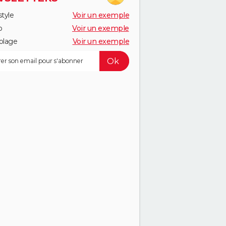
style
Voir un exemple
o
Voir un exemple
olage
Voir un exemple