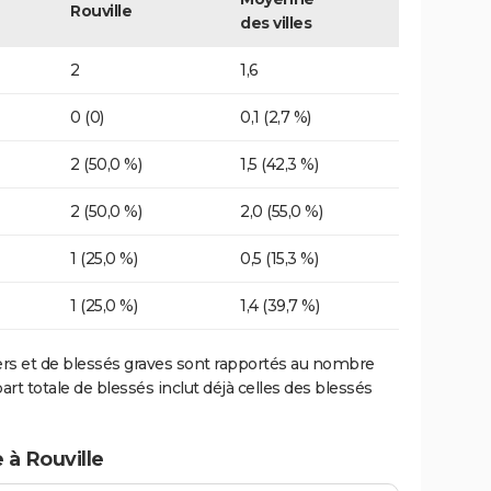
Rouville
des villes
2
1,6
0 (0)
0,1 (2,7 %)
2 (50,0 %)
1,5 (42,3 %)
2 (50,0 %)
2,0 (55,0 %)
1 (25,0 %)
0,5 (15,3 %)
1 (25,0 %)
1,4 (39,7 %)
ers et de blessés graves sont rapportés au nombre
art totale de blessés inclut déjà celles des blessés
 à Rouville