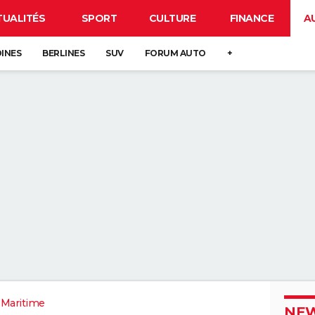
TUALITÉS
SPORT
CULTURE
FINANCE
A
DINES
BERLINES
SUV
FORUM AUTO
+
-Maritime
NEW