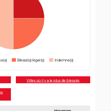
ve(s)
Blessé(s) léger(s)
Indemne(s)
Villes où il y a le plus de blessés
es
Moyenne