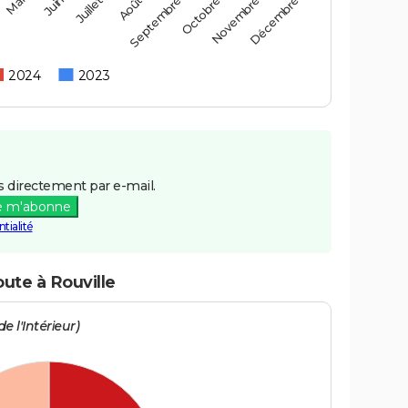
Mai
Août
Novembre
Juin
Septembre
Décembre
Juillet
Octobre
2024
2023
 directement par e-mail.
e m'abonne
tialité
oute à Rouville
e l'Intérieur)