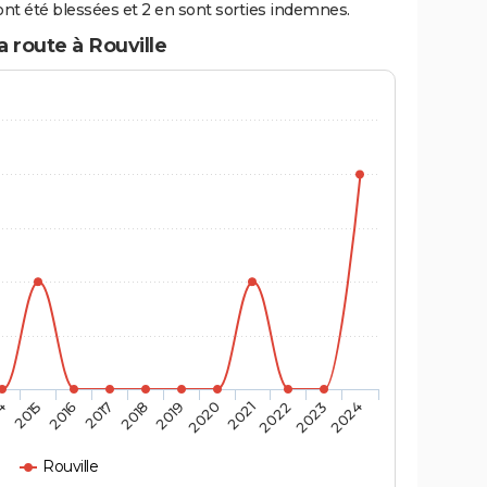
nt été blessées et 2 en sont sorties indemnes.
a route à Rouville
4
2015
2016
2017
2018
2019
2020
2021
2022
2023
2024
Rouville