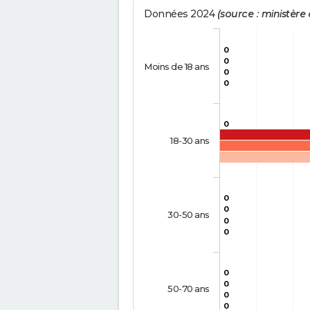
Données 2024
(source : ministère d
0
0
Moins de 18 ans
0
0
0
18-30 ans
0
0
30-50 ans
0
0
0
0
50-70 ans
0
0