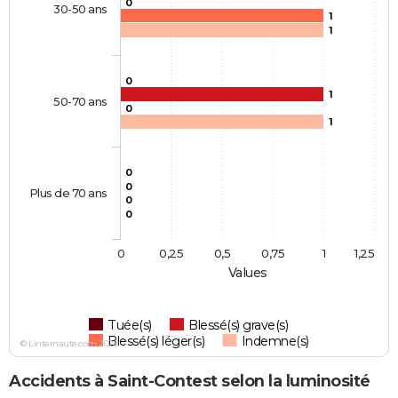
0
30-50 ans
1
1
0
1
50-70 ans
0
1
0
0
Plus de 70 ans
0
0
0
0,25
0,5
0,75
1
1,25
Values
Tuée(s)
Blessé(s) grave(s)
Blessé(s) léger(s)
Indemne(s)
© Linternaute.com 2026
Accidents à Saint-Contest selon la luminosité