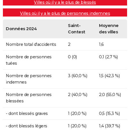
Villes où il y a le plus de blessés
Villes où il y a le plus de personnes indemnes
Saint-
Moyenne
Données 2024
Contest
des villes
Nombre total d'accidents
2
1,6
Nombre de personnes
0 (0)
0,1 (2,7 %)
tuées
Nombre de personnes
3 (60,0 %)
1,5 (42,3 %)
indemnes
Nombre de personnes
2 (40,0 %)
2,0 (55,0 %)
blessées
- dont blessés graves
1 (20,0 %)
0,5 (15,3 %)
- dont blessés légers
1 (20,0 %)
1,4 (39,7 %)