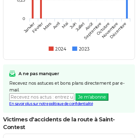
0
Février
Mai
Août
Novembre
Mars
Juin
Septembre
Décembre
Janvier
Avril
Juillet
Octobre
2024
2023
A ne pas manquer
Recevez nos astuces et bons plans directement par e-
mail.
Je m'abonne
En savoir plus sur notre politique de confidentialité
Victimes d'accidents de la route à Saint-
Contest