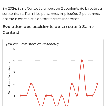
City break
Voyage de noces
Climat
Destinations
Voyage nature
Forum
+
PHOTO
En 2024, Saint-Contest a enregistré 2 accidents de la route sur
son territoire. Parmi les personnes impliquées, 2 personnes
GUIDES D'ACHAT
ont été blessées et 3 en sont sorties indemnes.
BONS PLANS
Evolution des accidents de la route à Saint-
Contest
CARTE DE VOEUX
Carte Bonne année
Carte Pâques
Carte de Noël
Carte Saint-Valentin
Carte d'anniversaire
(source : ministère de l'Intérieur)
DICTIONNAIRE
5
Biographies
Expressions
Dictionnaire
Citations
Proverbes
PROGRAMME TV
4
COPAINS D'AVANT
Nombre d'accidents
Se connecter
Collèges
Universités
Service militaire
S'inscrire
Lycées
Primaires
Entreprises
Avis de recherche
3
AVIS DE DÉCÈS
FORUM
2
Lifestyle
Sport
Television
Cinema
Bricolage
Culture
Auto
Voyage
1