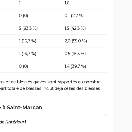
1
1,6
0 (0)
0,1 (2,7 %)
5 (83,3 %)
1,5 (42,3 %)
1 (16,7 %)
2,0 (55,0 %)
1 (16,7 %)
0,5 (15,3 %)
0 (0)
1,4 (39,7 %)
ers et de blessés graves sont rapportés au nombre
art totale de blessés inclut déjà celles des blessés
e à Saint-Marcan
e l'Intérieur)