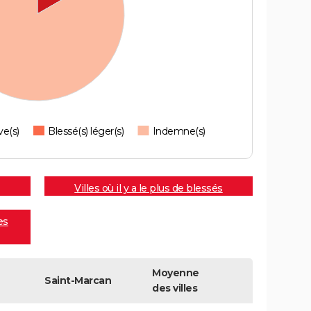
ve(s)
Blessé(s) léger(s)
Indemne(s)
Villes où il y a le plus de blessés
es
Moyenne
Saint-Marcan
des villes