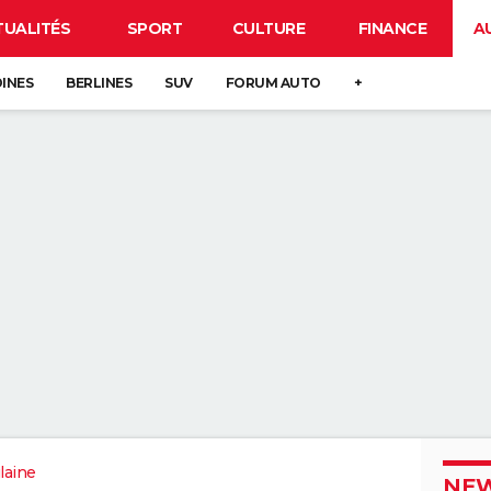
TUALITÉS
SPORT
CULTURE
FINANCE
A
DINES
BERLINES
SUV
FORUM AUTO
+
ilaine
NEW