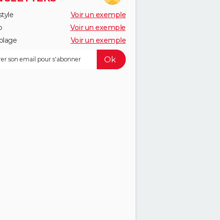
style
Voir un exemple
o
Voir un exemple
olage
Voir un exemple