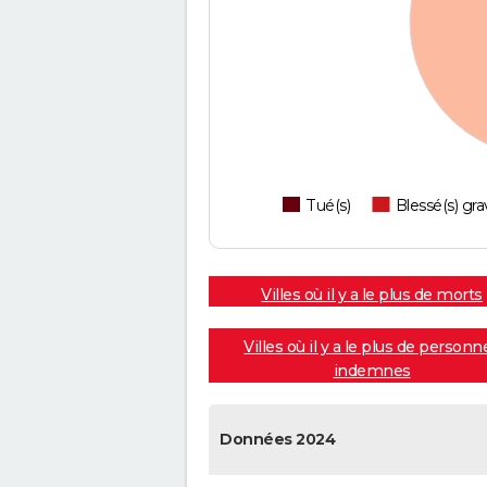
Tué(s)
Blessé(s) gra
Villes où il y a le plus de morts
Villes où il y a le plus de personn
indemnes
Données 2024