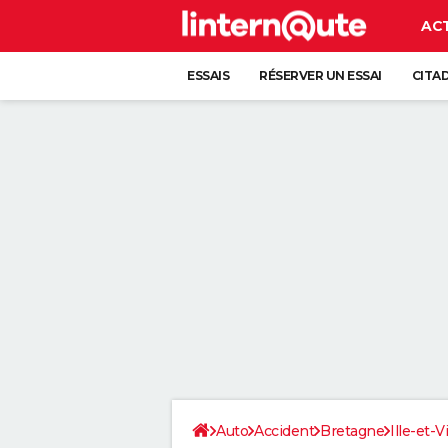
AC
ESSAIS
RÉSERVER UN ESSAI
CITA
Auto
Accident
Bretagne
Ille-et-V