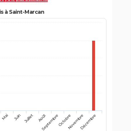
s à Saint-Marcan
Mai
Août
Novembre
Juin
Septembre
Décembre
Juillet
Octobre