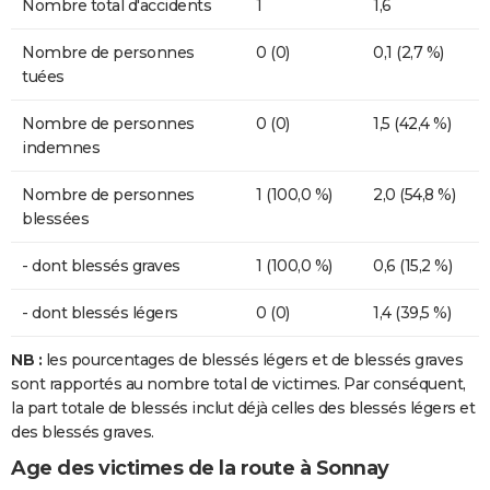
Nombre total d'accidents
1
1,6
Nombre de personnes
0 (0)
0,1 (2,7 %)
tuées
Nombre de personnes
0 (0)
1,5 (42,4 %)
indemnes
Nombre de personnes
1 (100,0 %)
2,0 (54,8 %)
blessées
- dont blessés graves
1 (100,0 %)
0,6 (15,2 %)
- dont blessés légers
0 (0)
1,4 (39,5 %)
NB :
les pourcentages de blessés légers et de blessés graves
sont rapportés au nombre total de victimes. Par conséquent,
la part totale de blessés inclut déjà celles des blessés légers et
des blessés graves.
Age des victimes de la route à Sonnay