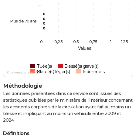
0
0
Plus de 70 ans
0
0
0
0,25
0,5
0,75
1
1,25
Values
Tuée(s)
Blessé(s) grave(s)
Blessé(s) léger(s)
Indemne(s)
© Linternaute.com 2026
Méthodologie
Les données présentées dans ce service sont issues des
statistiques publiées par le ministère de l'Intérieur concernant
les accidents corporels de la circulation ayant fait au moins un
blessé et impliquant au moins un véhicule entre 2009 et
2024.
Définitions