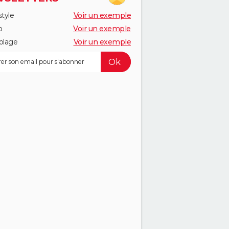
style
Voir un exemple
o
Voir un exemple
olage
Voir un exemple