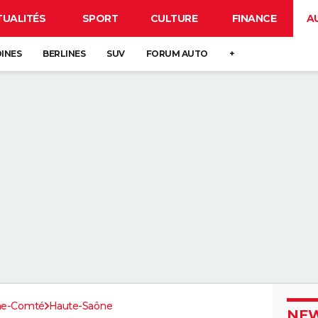
TUALITÉS
SPORT
CULTURE
FINANCE
A
DINES
BERLINES
SUV
FORUM AUTO
+
he-Comté
Haute-Saône
NEW