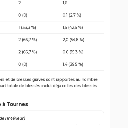
2
1,6
0 (0)
0,1 (2,7 %)
1 (33,3 %)
1,5 (42,5 %)
2 (66,7 %)
2,0 (54,8 %)
2 (66,7 %)
0,6 (15,3 %)
0 (0)
1,4 (39,5 %)
ers et de blessés graves sont rapportés au nombre
art totale de blessés inclut déjà celles des blessés
e à Tournes
e l'Intérieur)