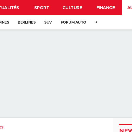
TUALITÉS
SPORT
CULTURE
FINANCE
A
DINES
BERLINES
SUV
FORUM AUTO
+
es
NEW