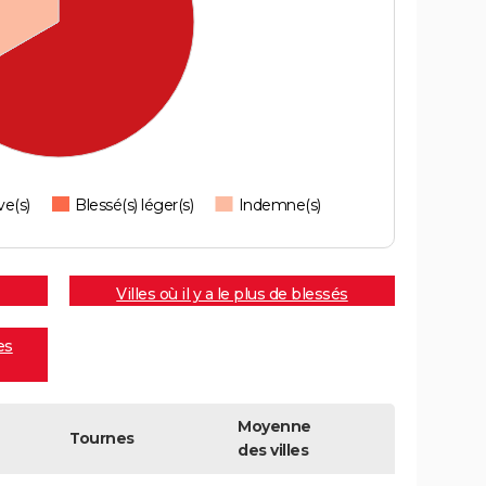
ve(s)
Blessé(s) léger(s)
Indemne(s)
Villes où il y a le plus de blessés
es
Moyenne
Tournes
des villes