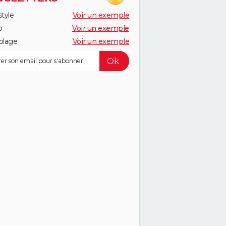
style
Voir un exemple
o
Voir un exemple
olage
Voir un exemple