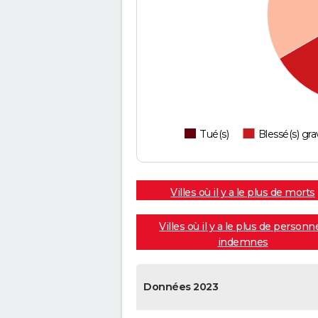
Tué(s)
Blessé(s) gra
Villes où il y a le plus de morts
Villes où il y a le plus de personn
indemnes
Données 2023