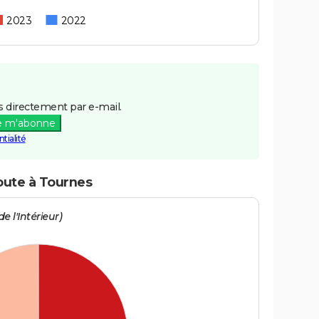
2023
2022
 directement par e-mail.
e m'abonne
tialité
route à Tournes
e l'Intérieur)