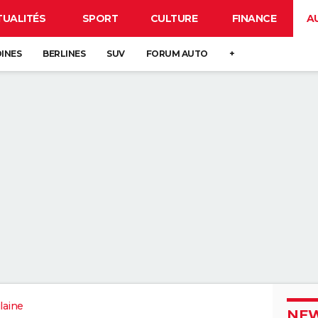
TUALITÉS
SPORT
CULTURE
FINANCE
A
DINES
BERLINES
SUV
FORUM AUTO
+
ilaine
NEW