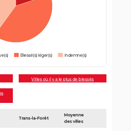
ve(s)
Blessé(s) léger(s)
Indemne(s)
Villes où il y a le plus de blessés
es
Moyenne
Trans-la-Forêt
des villes