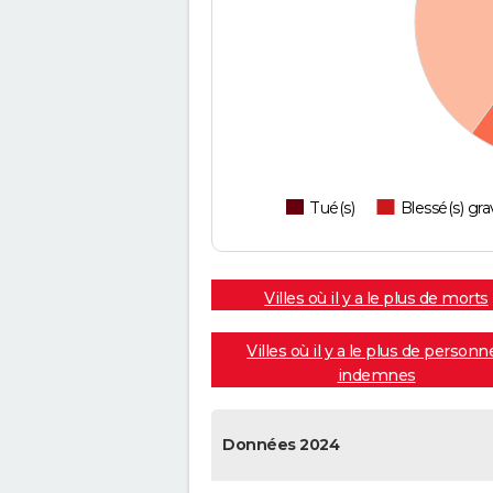
Tué(s)
Blessé(s) gra
Villes où il y a le plus de morts
Villes où il y a le plus de personn
indemnes
Données 2024