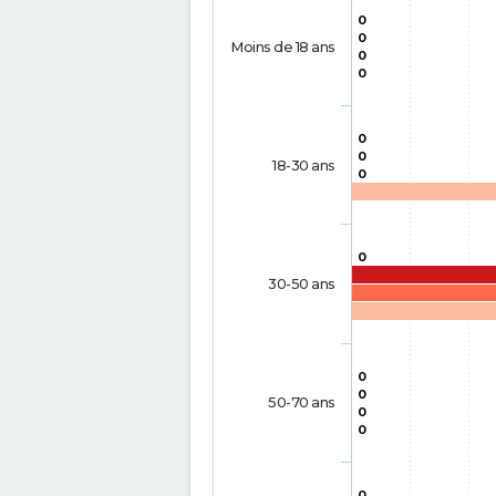
0
0
Moins de 18 ans
0
0
0
0
18-30 ans
0
0
30-50 ans
0
0
50-70 ans
0
0
0