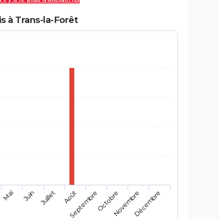
 à Trans-la-Forêt
Mai
Août
Novembre
Juin
Septembre
Décembre
Juillet
Octobre