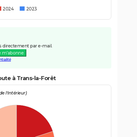
2024
2023
 directement par e-mail.
e m'abonne
tialité
oute à Trans-la-Forêt
e l'Intérieur)