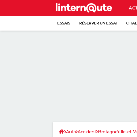
AC
ESSAIS
RÉSERVER UN ESSAI
CITA
Auto
Accident
Bretagne
Ille-et-V