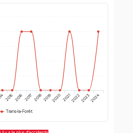
14
2015
2016
2017
2018
2019
2020
2021
2022
2023
2024
Trans-la-Forêt
 il y a le plus d'accidents