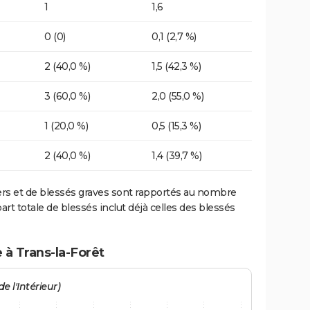
1
1,6
0 (0)
0,1 (2,7 %)
2 (40,0 %)
1,5 (42,3 %)
3 (60,0 %)
2,0 (55,0 %)
1 (20,0 %)
0,5 (15,3 %)
2 (40,0 %)
1,4 (39,7 %)
ers et de blessés graves sont rapportés au nombre
art totale de blessés inclut déjà celles des blessés
 à Trans-la-Forêt
e l'Intérieur)