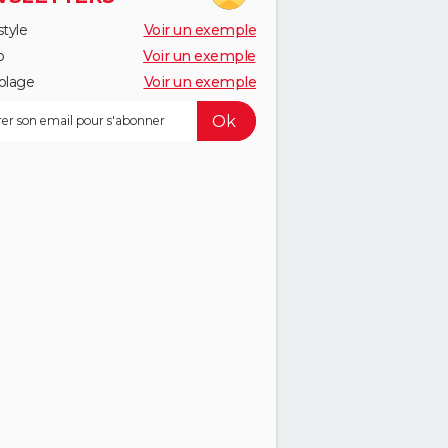
style
Voir un exemple
o
Voir un exemple
olage
Voir un exemple