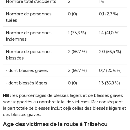
Nombre total d'accidents
2
1,6
Nombre de personnes
0 (0)
0,1 (2,7 %)
tuées
Nombre de personnes
1 (33,3 %)
1,4 (41,0 %)
indemnes
Nombre de personnes
2 (66,7 %)
2,0 (56,4 %)
blessées
- dont blessés graves
2 (66,7 %)
0,7 (20,6 %)
- dont blessés légers
0 (0)
1,3 (35,8 %)
NB :
les pourcentages de blessés légers et de blessés graves
sont rapportés au nombre total de victimes. Par conséquent,
la part totale de blessés inclut déjà celles des blessés légers et
des blessés graves.
Age des victimes de la route à Tribehou