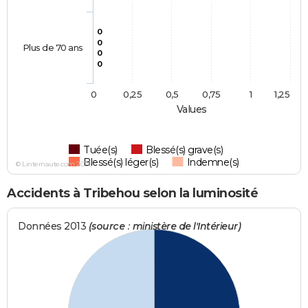
0
0
Plus de 70 ans
0
0
0
0,25
0,5
0,75
1
1,25
Values
Tuée(s)
Blessé(s) grave(s)
Blessé(s) léger(s)
Indemne(s)
© Linternaute.com 2026
Accidents à Tribehou selon la luminosité
Données 2013
(source : ministère de l'Intérieur)