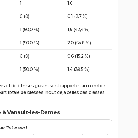
1
1,6
0 (0)
0,1 (2,7 %)
1 (50,0 %)
1,5 (42,4 %)
1 (50,0 %)
2,0 (54,8 %)
0 (0)
0,6 (15,2 %)
1 (50,0 %)
1,4 (39,5 %)
ers et de blessés graves sont rapportés au nombre
art totale de blessés inclut déjà celles des blessés
e à Vanault-les-Dames
e l'Intérieur)