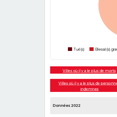
Tué(s)
Blessé(s) gra
Villes où il y a le plus de morts
Villes où il y a le plus de personn
indemnes
Données 2022