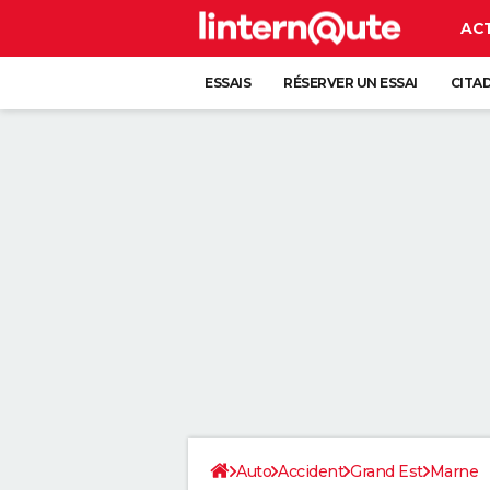
AC
ESSAIS
RÉSERVER UN ESSAI
CITA
Auto
Accident
Grand Est
Marne