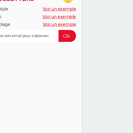
style
Voir un exemple
o
Voir un exemple
olage
Voir un exemple