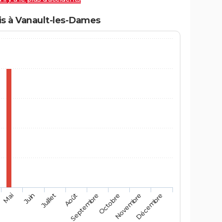
s à Vanault-les-Dames
Mai
Août
Novembre
Juin
Septembre
Décembre
Juillet
Octobre