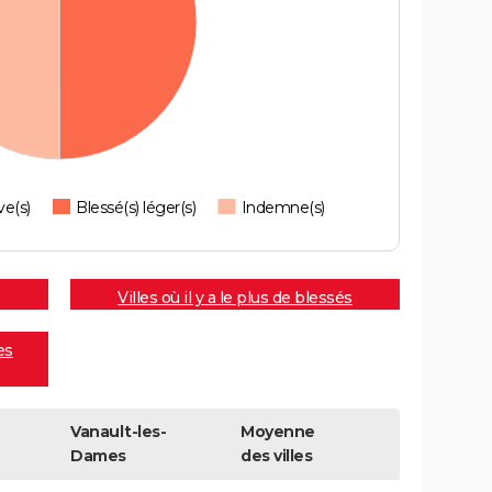
ve(s)
Blessé(s) léger(s)
Indemne(s)
Villes où il y a le plus de blessés
es
Vanault-les-
Moyenne
Dames
des villes