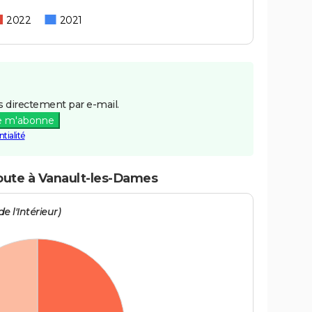
2022
2021
 directement par e-mail.
e m'abonne
tialité
route à Vanault-les-Dames
e l'Intérieur)