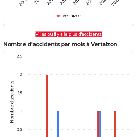
2009
2011
2013
2015
2017
2019
2021
2023
Vertaizon
Villes où il y a le plus d'accidents
Nombre d'accidents par mois à Vertaizon
2,5
2
Nombre d'accidents
1,5
1
0,5