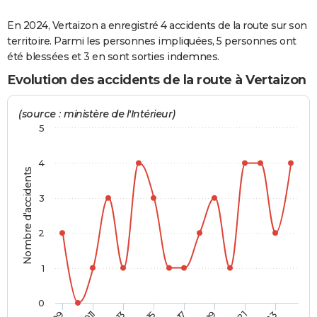
City break
Voyage de noces
Climat
Destinations
Voyage nature
Forum
+
PHOTO
En 2024, Vertaizon a enregistré 4 accidents de la route sur son
territoire. Parmi les personnes impliquées, 5 personnes ont
GUIDES D'ACHAT
été blessées et 3 en sont sorties indemnes.
BONS PLANS
Evolution des accidents de la route à Vertaizon
CARTE DE VOEUX
(source : ministère de l'Intérieur)
Carte Bonne année
Carte Pâques
Carte de Noël
Carte Saint-Valentin
Carte d'anniversaire
5
DICTIONNAIRE
Biographies
Expressions
Dictionnaire
Citations
Proverbes
PROGRAMME TV
4
Nombre d'accidents
COPAINS D'AVANT
3
Se connecter
Collèges
Universités
Service militaire
S'inscrire
Lycées
Primaires
Entreprises
Avis de recherche
AVIS DE DÉCÈS
2
FORUM
1
Lifestyle
Sport
Television
Cinema
Bricolage
Culture
Auto
Voyage
0