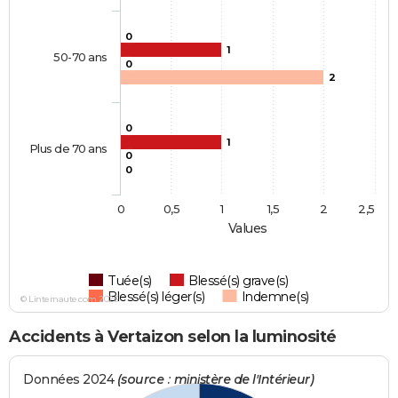
0
1
50-70 ans
0
2
0
1
Plus de 70 ans
0
0
0
0,5
1
1,5
2
2,5
Values
Tuée(s)
Blessé(s) grave(s)
Blessé(s) léger(s)
Indemne(s)
© Linternaute.com 2026
Accidents à Vertaizon selon la luminosité
Données 2024
(source : ministère de l'Intérieur)