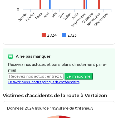
0
Février
Mai
Août
Novembre
Mars
Juin
Septembre
Décembre
Janvier
Avril
Juillet
Octobre
2024
2023
A ne pas manquer
Recevez nos astuces et bons plans directement par e-
mail.
Je m'abonne
En savoir plus sur notre politique de confidentialité
Victimes d'accidents de la route à Vertaizon
Données 2024
(source : ministère de l'Intérieur)