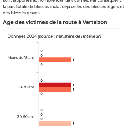
sont rapportés au nombre total de victimes. Par conséquent,
la part totale de blessés inclut déjà celles des blessés légers et
des blessés graves.
Age des victimes de la route à Vertaizon
Données 2024
(source : ministère de l'Intérieur)
0
0
Moins de 18 ans
1
0
0
1
18-30 ans
1
0
0
0
30-50 ans
0
1