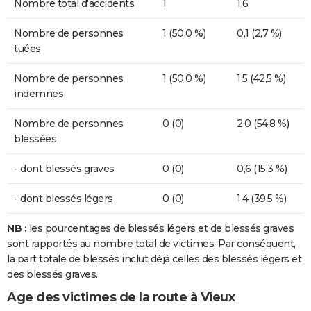
Nombre total d'accidents
1
1,6
Nombre de personnes
1 (50,0 %)
0,1 (2,7 %)
tuées
Nombre de personnes
1 (50,0 %)
1,5 (42,5 %)
indemnes
Nombre de personnes
0 (0)
2,0 (54,8 %)
blessées
- dont blessés graves
0 (0)
0,6 (15,3 %)
- dont blessés légers
0 (0)
1,4 (39,5 %)
NB :
les pourcentages de blessés légers et de blessés graves
sont rapportés au nombre total de victimes. Par conséquent,
la part totale de blessés inclut déjà celles des blessés légers et
des blessés graves.
Age des victimes de la route à Vieux