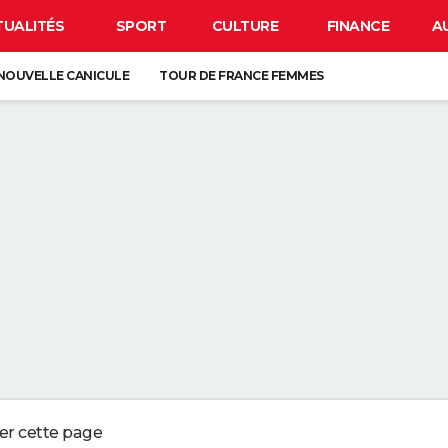
TUALITÉS
SPORT
CULTURE
FINANCE
A
NOUVELLE CANICULE
TOUR DE FRANCE FEMMES
EN FRANCE
BISON FUTÉ
LUNETTES POUR L'ÉCLIPSE
À DÉGRAISSER LA PAROI DE DOUCHE" : LA MEILLEURE SOLUTION SELON C
R LA VAISSELLE SALE S'ACCUMULER DANS L'ÉVIER N'EST PAS UN SIGNE 
 CHIEN QUI ÉTERNUE N'EST PAS MALADE, C'EST UN SIGNE POUR DIRE QU'
3 DÉTAILS À VÉRIFIER POUR CHOISIR UN BON MELON
ger cette page