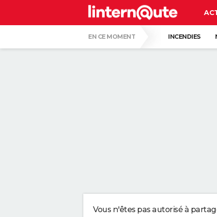
AC
EN CE MOMENT
INCENDIES
QUENTIN DUMONTIER
HANTAVIRUS 
CARTE DE L'ÉCLIPSE SOLAIRE DU 12 AOÛT
"APPLIQUER CE LIQUIDE VAISSELLE AIDE 
LES PSYCHOLOGUES SONT CLAIRS : LAISSE
TONY SILVESTRE, ÉDUCATEUR CANIN : "UN
CE CHEF ÉTOILÉ EST FORMEL : VOICI LES 
Vous n'êtes pas autorisé à parta