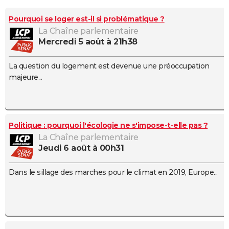
City break
Voyage de noces
Climat
Destinations
Voyage nature
Forum
+
PHOTO
Pourquoi se loger est-il si problématique ?
La Chaîne parlementaire
GUIDES D'ACHAT
mercredi 5 août à 21h38
BONS PLANS
La question du logement est devenue une préoccupation
CARTE DE VOEUX
majeure...
Carte Bonne année
Carte Pâques
Carte de Noël
Carte Saint-Valentin
Carte d'anniversaire
DICTIONNAIRE
Biographies
Expressions
Dictionnaire
Citations
Proverbes
PROGRAMME TV
Politique : pourquoi l'écologie ne s'impose-t-elle pas ?
COPAINS D'AVANT
La Chaîne parlementaire
jeudi 6 août à 00h31
Se connecter
Collèges
Universités
Service militaire
S'inscrire
Lycées
Primaires
Entreprises
Avis de recherche
AVIS DE DÉCÈS
Dans le sillage des marches pour le climat en 2019, Europe...
FORUM
Lifestyle
Sport
Television
Cinema
Bricolage
Culture
Auto
Voyage