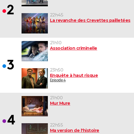
22h45
La revanche des Crevettes pailletées
21h10
Association criminelle
23h50
Enquête à haut risque
Episode 4
21h00
Mur Mure
22h55
Ma version de l'histoire