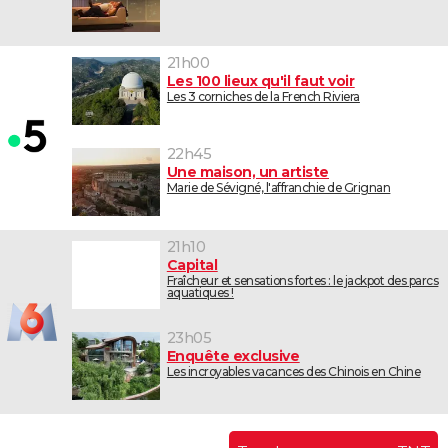
21h00
Les 100 lieux qu'il faut voir
Les 3 corniches de la French Riviera
22h45
Une maison, un artiste
Marie de Sévigné, l'affranchie de Grignan
21h10
Capital
Fraîcheur et sensations fortes : le jackpot des parcs
aquatiques !
23h05
Enquête exclusive
Les incroyables vacances des Chinois en Chine