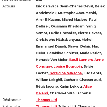
Acteurs
Eric Caravaca, Jean-Charles Deval, Belek
Abdelmalek, Mustapha Abourachid,
Amir El Kacem, Michel Masiero, Paul
Delbreil, Oussama Kheddam, Yanig
Samot, Lucile Chevalier, Pierre Cevaer,
Christophe Ntakabanyura, Mehdi-
Emmanuel Djaadi, Shawn Delair, Max
Delor, Géraldine Schitter, Marie Petiot,
Herrade Von Meier,
Bouli Lanners
,
Anne
Consigny
,
Louise Bourgoin
, Sylvie
Lachat,
Géraldine Nakache
, Luc Gentil,
William Lebghil, Zacharie Chasseriaud,
Régis Iacono, Karim Leklou,
Alice
Belaïdi
, Charles-André Lachenal
Réalisateur
Thomas Lilti
Scénariste
Thomas Lilti
, Julien Lilti, Claude Le