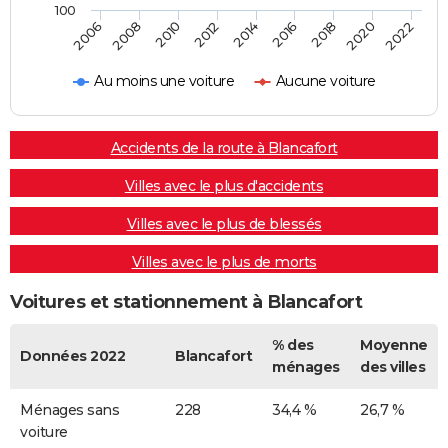
100
2022
2014
2006
2016
2008
2018
2010
2020
2012
Au moins une voiture
Aucune voiture
Accidents de la route à Blancafort
Villes avec le plus d'accidents
Villes avec le plus de blessés
Villes avec le plus de morts
Voitures et stationnement à Blancafort
% des
Moyenne
Données 2022
Blancafort
ménages
des villes
Ménages sans
228
34,4 %
26,7 %
voiture