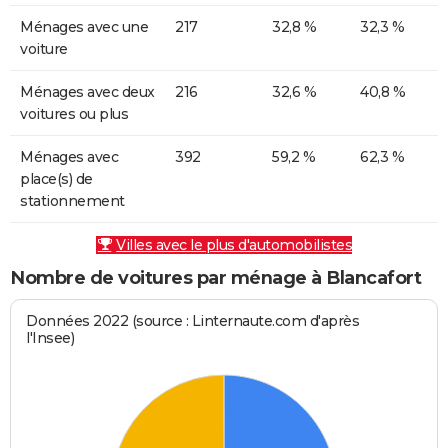
Ménages avec une
217
32,8 %
32,3 %
voiture
Ménages avec deux
216
32,6 %
40,8 %
voitures ou plus
Ménages avec
392
59,2 %
62,3 %
place(s) de
stationnement
Villes avec le plus d'automobilistes
Nombre de voitures par ménage à Blancafort
Données 2022 (source : Linternaute.com d'après
l'Insee)