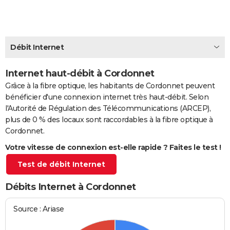
City break
Voyage de noces
Climat
Destinations
Voyage nature
Forum
+
PHOTO
GUIDES D'ACHAT
Débit Internet
BONS PLANS
Internet haut-débit à Cordonnet
CARTE DE VOEUX
Grâce à la fibre optique, les habitants de Cordonnet peuvent
Carte Bonne année
Carte Pâques
Carte de Noël
Carte Saint-Valentin
Carte d'anniversaire
DICTIONNAIRE
bénéficier d'une connexion internet très haut-débit. Selon
l'Autorité de Régulation des Télécommunications (ARCEP),
Biographies
Expressions
Dictionnaire
Citations
Proverbes
PROGRAMME TV
plus de 0 % des locaux sont raccordables à la fibre optique à
Cordonnet.
COPAINS D'AVANT
Votre vitesse de connexion est-elle rapide ? Faites le test !
Se connecter
Collèges
Universités
Service militaire
S'inscrire
Lycées
Primaires
Entreprises
Avis de recherche
AVIS DE DÉCÈS
Test de débit Internet
FORUM
Débits Internet à Cordonnet
Lifestyle
Sport
Television
Cinema
Bricolage
Culture
Auto
Voyage
Source : Ariase