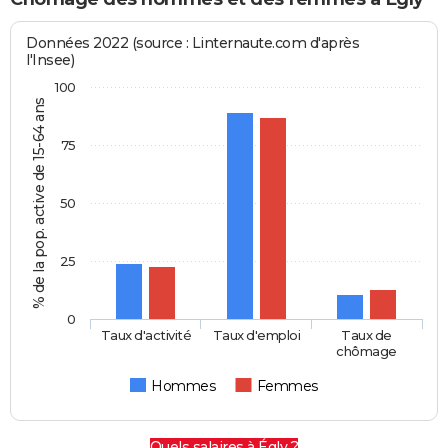
Données 2022 (source : Linternaute.com d'après
l'Insee)
100
% de la pop. active de 15-64 ans
75
50
25
0
Taux d'activité
Taux d'emploi
Taux de
chômage
Hommes
Femmes
Quels salaires à Égly ?