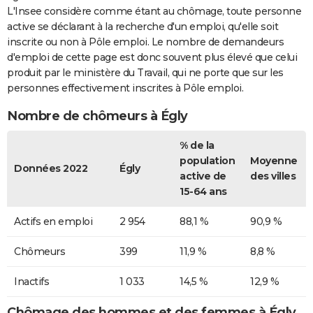
L'Insee considère comme étant au chômage, toute personne
active se déclarant à la recherche d'un emploi, qu'elle soit
inscrite ou non à Pôle emploi. Le nombre de demandeurs
d'emploi de cette page est donc souvent plus élevé que celui
produit par le ministère du Travail, qui ne porte que sur les
personnes effectivement inscrites à Pôle emploi.
Nombre de chômeurs à Égly
% de la
population
Moyenne
Données 2022
Égly
active de
des villes
15-64 ans
Actifs en emploi
2 954
88,1 %
90,9 %
Chômeurs
399
11,9 %
8,8 %
Inactifs
1 033
14,5 %
12,9 %
Chômage des hommes et des femmes à Égly