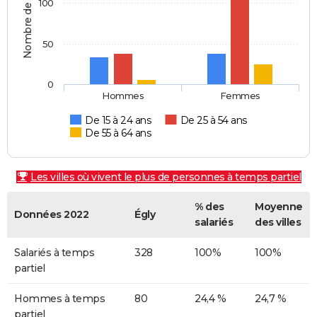
Nombre de personnes
100
50
0
Hommes
Femmes
De 15 à 24 ans
De 25 à 54 ans
De 55 à 64 ans
Les villes où vivent le plus de personnes à temps partiel
% des
Moyenne
Données 2022
Égly
salariés
des villes
Salariés à temps
328
100%
100%
partiel
Hommes à temps
80
24,4 %
24,7 %
partiel