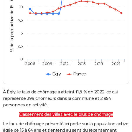
% de la pop. active de 15 - 64 ans
10
7,5
5
2,5
0
2006
2009
2012
2015
2018
2021
Égly
France
À Égly, le taux de chômage a atteint
11,9 %
en 2022, ce qui
représente 399 chômeurs dans la commune et 2 954
personnes en activité.
Classement des villes avec le plus de chômage
Le taux de chômage présenté ici porte sur la population active
âgée de 15 à 64 ans et s'entend au sens du recensement.