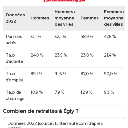
Hommes :
Femmes :
Données
Hommes
moyenne
Femmes
moyenne
2022
des villes
des villes
Part des
51,1 %
52,1 %
48,9 %
47,5 %
actifs
Taux
24,0 %
23,5 %
23,0 %
21,4 %
d'activité
Taux
89,1 %
91,6 %
87,0 %
90,0 %
d'emploi
Taux de
10,9 %
7,9 %
12,9 %
9,3 %
chômage
Combien de retraités à Égly ?
Données 2022 (source : Linternaute.com d'après