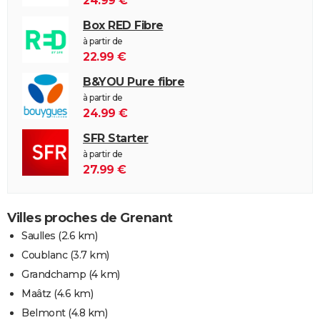
24.99 €
Box RED Fibre
à partir de
22.99 €
B&YOU Pure fibre
à partir de
24.99 €
SFR Starter
à partir de
27.99 €
Villes proches de Grenant
Saulles
(2.6 km)
Coublanc
(3.7 km)
Grandchamp
(4 km)
Maâtz
(4.6 km)
Belmont
(4.8 km)