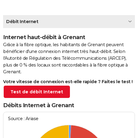
City break
Voyage de noces
Climat
Destinations
Voyage nature
Forum
+
PHOTO
GUIDES D'ACHAT
Débit Internet
BONS PLANS
Internet haut-débit à Grenant
Grâce à la fibre optique, les habitants de Grenant peuvent
CARTE DE VOEUX
bénéficier d'une connexion internet très haut-débit. Selon
Carte Bonne année
Carte Pâques
Carte de Noël
Carte Saint-Valentin
Carte d'anniversaire
DICTIONNAIRE
l'Autorité de Régulation des Télécommunications (ARCEP),
plus de 0 % des locaux sont raccordables à la fibre optique à
Biographies
Expressions
Dictionnaire
Citations
Proverbes
PROGRAMME TV
Grenant.
Votre vitesse de connexion est-elle rapide ? Faites le test !
COPAINS D'AVANT
Test de débit Internet
Se connecter
Collèges
Universités
Service militaire
S'inscrire
Lycées
Primaires
Entreprises
Avis de recherche
AVIS DE DÉCÈS
Débits Internet à Grenant
FORUM
Lifestyle
Sport
Television
Cinema
Bricolage
Culture
Auto
Voyage
Source : Ariase