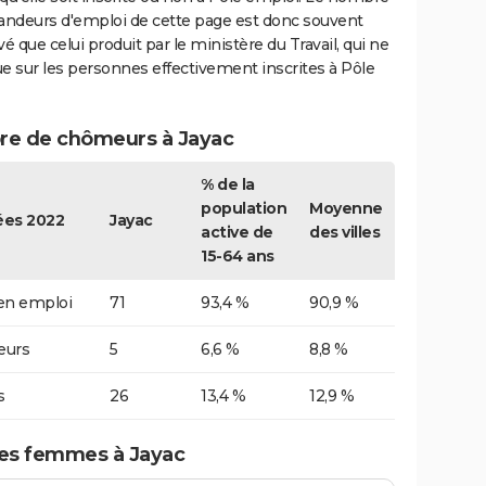
ndeurs d'emploi de cette page est donc souvent
vé que celui produit par le ministère du Travail, qui ne
e sur les personnes effectivement inscrites à Pôle
e de chômeurs à Jayac
% de la
population
Moyenne
es 2022
Jayac
active de
des villes
15-64 ans
 en emploi
71
93,4 %
90,9 %
urs
5
6,6 %
8,8 %
s
26
13,4 %
12,9 %
s femmes à Jayac