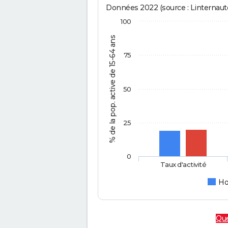
Données 2022 (source : Linternaute
100
% de la pop. active de 15-64 ans
75
50
25
0
Taux d'activité
H
Que