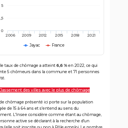
5
,5
0
2006
2009
2012
2015
2018
2021
Jayac
France
 le taux de chômage a atteint
6,6 %
en 2022, ce qui
nte 5 chômeurs dans la commune et 71 personnes
té.
Classement des villes avec le plus de chômage
de chômage présenté ici porte sur la population
gée de 15 à 64 ans et s'entend au sens du
ment. L'Insee considère comme étant au chômage,
rsonne active se déclarant à la recherche d'un
qu'elle soit inscrite ou non à Pôle emploi. Le nombre