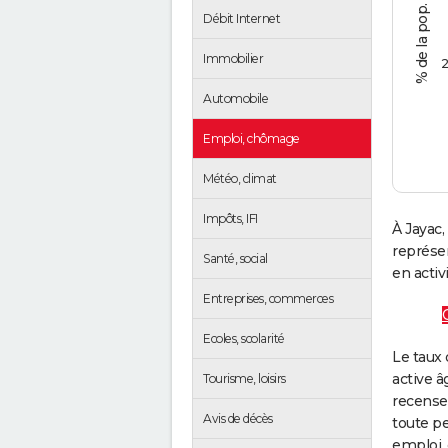
Débit Internet
Immobilier
2
Automobile
Emploi, chômage
Météo, climat
Impôts, IFI
À Jayac,
représe
Santé, social
en activi
Entreprises, commerces
Ecoles, scolarité
Le taux 
active â
Tourisme, loisirs
recense
Avis de décès
toute pe
emploi, 