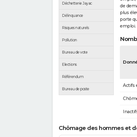
Déchetterie Jayac
de dema
plus éle
Délinquance
porte qu
emploi.
Risques naturels
Nombr
Pollution
Bureau de vote
Donné
Elections
Référendum
Actifs
Bureau de poste
Chôme
Inactif
Chômage des hommes et de