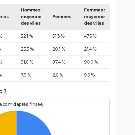
Hommes :
Femmes :
mes
moyenne
Femmes
moyenne
des villes
des villes
 %
52,1 %
51,3 %
47,5 %
%
23,5 %
20,1 %
21,4 %
 %
91,6 %
97,4 %
90,0 %
%
7,9 %
2,6 %
9,3 %
c ?
.com d'après l'Insee)