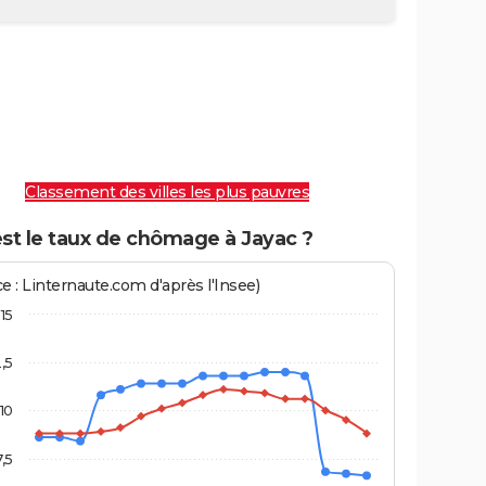
Classement des villes les plus pauvres
st le taux de chômage à Jayac ?
e : Linternaute.com d'après l'Insee)
15
2,5
10
7,5