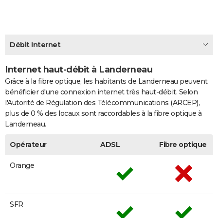
City break
Voyage de noces
Climat
Destinations
Voyage nature
Forum
+
PHOTO
GUIDES D'ACHAT
Débit Internet
BONS PLANS
Internet haut-débit à Landerneau
CARTE DE VOEUX
Grâce à la fibre optique, les habitants de Landerneau peuvent
Carte Bonne année
Carte Pâques
Carte de Noël
Carte Saint-Valentin
Carte d'anniversaire
DICTIONNAIRE
bénéficier d'une connexion internet très haut-débit. Selon
l'Autorité de Régulation des Télécommunications (ARCEP),
Biographies
Expressions
Dictionnaire
Citations
Proverbes
PROGRAMME TV
plus de 0 % des locaux sont raccordables à la fibre optique à
Landerneau.
COPAINS D'AVANT
Opérateur
ADSL
Fibre optique
Se connecter
Collèges
Universités
Service militaire
S'inscrire
Lycées
Primaires
Entreprises
Avis de recherche
AVIS DE DÉCÈS
Orange
FORUM
Lifestyle
Sport
Television
Cinema
Bricolage
Culture
Auto
Voyage
SFR