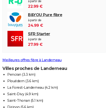
à partir de
22.99 €
B&YOU Pure fibre
à partir de
24.99 €
SFR Starter
à partir de
27.99 €
Meilleures offres fibre à Landerneau
Villes proches de Landerneau
Pencran
(3.3 km)
Plouédern
(3.6 km)
La Forest-Landerneau
(4.2 km)
Saint-Divy
(4.9 km)
Saint-Thonan
(5.1 km)
Dirinon
(5.6 km)