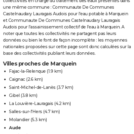
collectivités en charge du traitement des eaux présentes dans
une même commune : Communaute De Communes
Castelnaudary Lauragais Audois pour l'eau potable à Marquein
et Communaute De Communes Castelnaudary Lauragais
Audois pour l'assainissement collectif de l'eau à Marquein. A
noter que toutes les collectivités ne partagent pas leurs
données ou bien le font de façon incomplète : les moyennes
nationales proposées sur cette page sont donc calculées sur la
base des collectivités publiant leurs données.
Villes proches de Marquein
Fajac-la-Relenque
(1.9 km)
Caignac
(2.6 km)
Saint-Michel-de-Lanès
(3.7 km)
Gibel
(3.8 km)
La Louvière-Lauragais
(4.2 km)
Salles-sur-l'Hers
(4.7 km)
Molandier
(5.3 km)
Aude