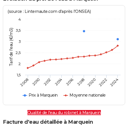
(source : Linternaute.com d'après l'ONSEA)
4
Tarif de l'eau (€/m3)
3,5
3
2,5
2
1,5
2016
2014
2024
2012
2022
2010
2020
2008
2018
Prix à Marquein
Moyenne nationale
Qualité de l'eau du robinet à Marquein
Facture d'eau détaillée à Marquein