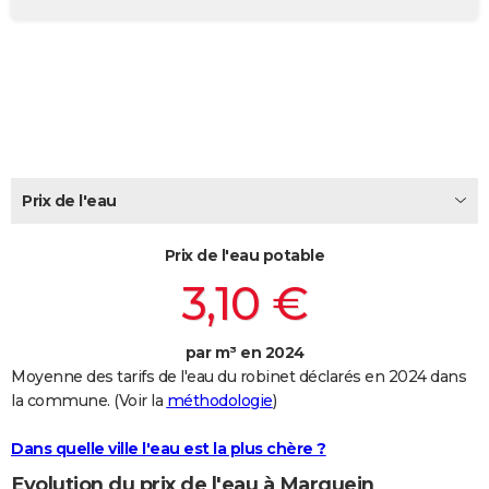
City break
Voyage de noces
Climat
Destinations
Voyage nature
Forum
+
PHOTO
GUIDES D'ACHAT
BONS PLANS
CARTE DE VOEUX
Carte Bonne année
Carte Pâques
Carte de Noël
Carte Saint-Valentin
Carte d'anniversaire
Prix de l'eau
DICTIONNAIRE
Biographies
Expressions
Dictionnaire
Citations
Proverbes
PROGRAMME TV
Prix de l'eau potable
3,10 €
COPAINS D'AVANT
Se connecter
Collèges
Universités
Service militaire
S'inscrire
Lycées
Primaires
Entreprises
Avis de recherche
AVIS DE DÉCÈS
par m³ en 2024
Moyenne des tarifs de l'eau du robinet déclarés en 2024 dans
FORUM
la commune. (Voir la
méthodologie
)
Lifestyle
Sport
Television
Cinema
Bricolage
Culture
Auto
Voyage
Dans quelle ville l'eau est la plus chère ?
Evolution du prix de l'eau à Marquein