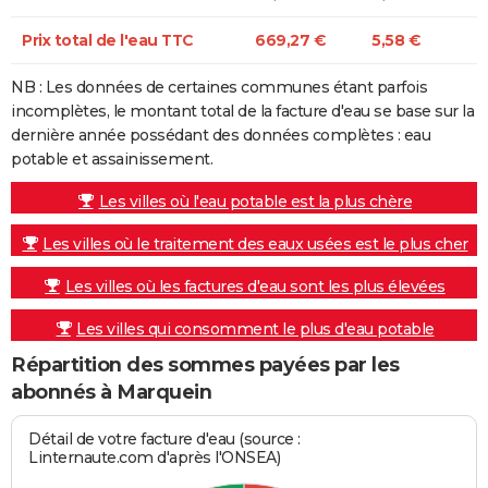
Prix total de l'eau TTC
669,27 €
5,58 €
NB : Les données de certaines communes étant parfois
incomplètes, le montant total de la facture d'eau se base sur la
dernière année possédant des données complètes : eau
potable et assainissement.
Les villes où l'eau potable est la plus chère
Les villes où le traitement des eaux usées est le plus cher
Les villes où les factures d'eau sont les plus élevées
Les villes qui consomment le plus d'eau potable
Répartition des sommes payées par les
abonnés à Marquein
Détail de votre facture d'eau (source :
Linternaute.com d'après l'ONSEA)