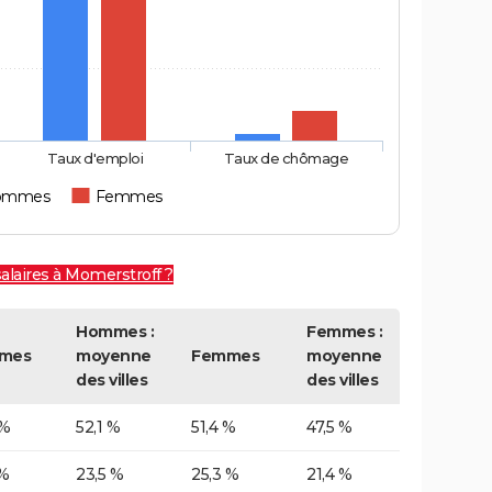
Taux d'emploi
Taux de chômage
ommes
Femmes
alaires à Momerstroff ?
Hommes :
Femmes :
mes
moyenne
Femmes
moyenne
des villes
des villes
 %
52,1 %
51,4 %
47,5 %
 %
23,5 %
25,3 %
21,4 %