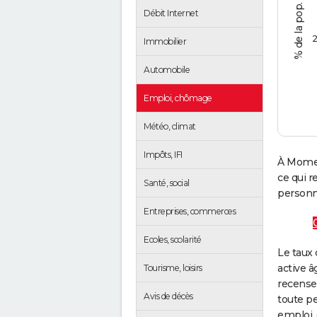
Débit Internet
2
Immobilier
Automobile
Emploi, chômage
Météo, climat
Impôts, IFI
À Momer
ce qui 
Santé, social
personne
Entreprises, commerces
Ecoles, scolarité
Le taux 
active â
Tourisme, loisirs
recense
Avis de décès
toute pe
emploi, 