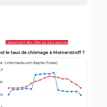
Classement des villes les plus pauvres
est le taux de chômage à Momerstroff ?
e : Linternaute.com d'après l'Insee)
2,5
10
7,5