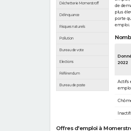
Déchetterie Momerstroff
de dema
plus éle
Délinquance
porte qu
emploi.
Risques naturels
Nombr
Pollution
Bureau de vote
Donn
Elections
2022
Référendum
Actifs
Bureau de poste
emplo
Chôme
Inactif
Offres d'emploi à Momerstr