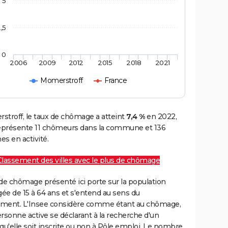
5
,5
0
2006
2009
2012
2015
2018
2021
Momerstroff
France
stroff, le taux de chômage a atteint
7,4 %
en 2022,
représente 11 chômeurs dans la commune et 136
s en activité.
Classement des villes avec le plus de chômage
de chômage présenté ici porte sur la population
gée de 15 à 64 ans et s'entend au sens du
ment. L'Insee considère comme étant au chômage,
rsonne active se déclarant à la recherche d'un
qu'elle soit inscrite ou non à Pôle emploi. Le nombre