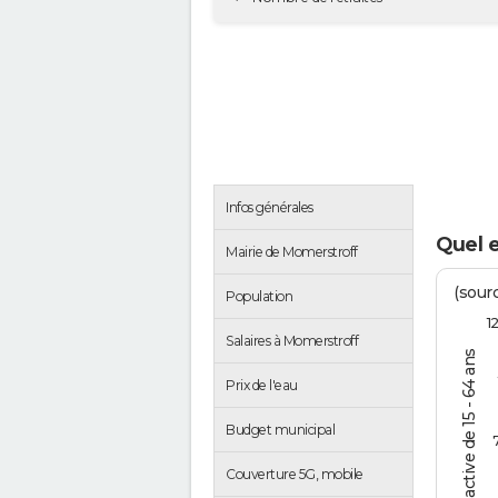
Infos générales
Quel 
Mairie de Momerstroff
(sourc
Population
1
Salaires à Momerstroff
% de la pop. active de 15 - 64 ans
Prix de l'eau
Budget municipal
Couverture 5G, mobile