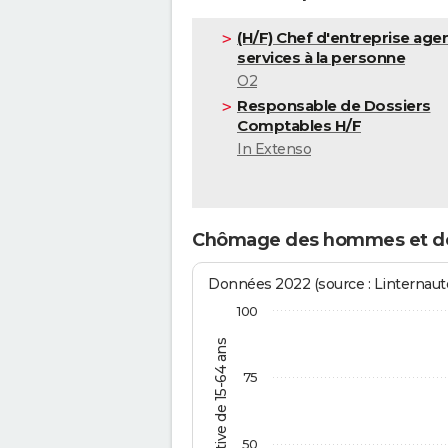
(H/F) Chef d'entreprise age
services à la personne
O2
Responsable de Dossiers
Comptables H/F
In Extenso
Chômage des hommes et d
Données 2022 (source : Linternaute
100
% de la pop. active de 15-64 ans
75
50