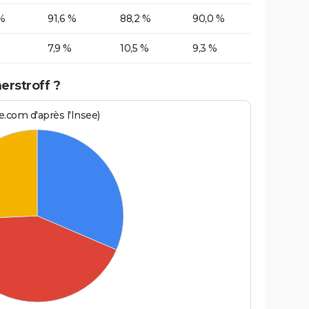
%
91,6 %
88,2 %
90,0 %
7,9 %
10,5 %
9,3 %
erstroff ?
.com d'après l'Insee)