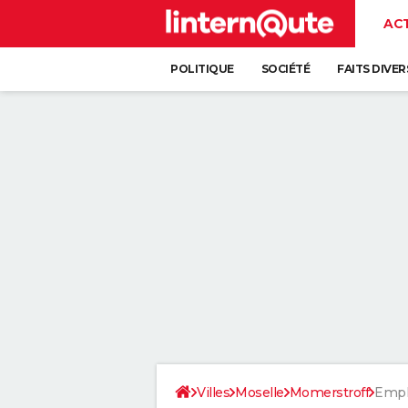
AC
POLITIQUE
SOCIÉTÉ
FAITS DIVER
Villes
Moselle
Momerstroff
Empl