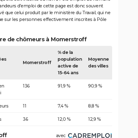
ndeurs d'emploi de cette page est donc souvent
vé que celui produit par le ministère du Travail, qui ne
e sur les personnes effectivement inscrites à Pôle
e de chômeurs à Momerstroff
% de la
ées
population
Moyenne
Momerstroff
active de
des villes
15-64 ans
 en
136
91,9 %
90,9 %
i
urs
11
7,4 %
8,8 %
s
36
12,0 %
12,9 %
off
avec