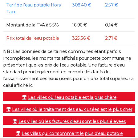
Tarif de l'eau potable Hors
308,40 €
2,57 €
Taxe
Montant de la TVA à 5,5%
16,96 €
0,14 €
Prix total de l'eau potable
325,36 €
2,71 €
NB : Les données de certaines communes étant parfois
incomplètes, les montants affichés pour cette commune ne
présentent que les prix de l'eau potable. Une facture d'eau
standard prend également en compte les tarifs de
l'assainissement des eaux usées pour un prix total supérieur à
celui affiché ici.
Les villes où l'eau potable est la plus chère
Les villes où le traitement des eaux usées est le plus cher
Les villes où les factures d'eau sont les plus élevées
Les villes qui consomment le plus d'eau potable