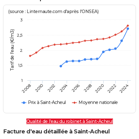
(source : Linternaute.com d'après l'ONSEA)
3
Tarif de l'eau (€/m3)
2,5
2
1,5
1
2016
2014
2024
2012
2022
2010
2020
2008
2018
Prix à Saint-Acheul
Moyenne nationale
Qualité de l'eau du robinet à Saint-Acheul
Facture d'eau détaillée à Saint-Acheul