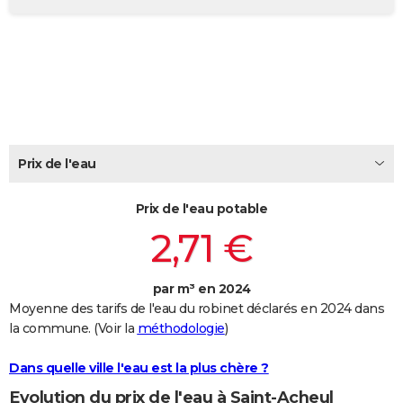
City break
Voyage de noces
Climat
Destinations
Voyage nature
Forum
+
PHOTO
GUIDES D'ACHAT
BONS PLANS
CARTE DE VOEUX
Prix de l'eau
Carte Bonne année
Carte Pâques
Carte de Noël
Carte Saint-Valentin
Carte d'anniversaire
DICTIONNAIRE
Biographies
Expressions
Dictionnaire
Citations
Proverbes
PROGRAMME TV
Prix de l'eau potable
2,71 €
COPAINS D'AVANT
Se connecter
Collèges
Universités
Service militaire
S'inscrire
Lycées
Primaires
Entreprises
Avis de recherche
AVIS DE DÉCÈS
par m³ en 2024
Moyenne des tarifs de l'eau du robinet déclarés en 2024 dans
FORUM
la commune. (Voir la
méthodologie
)
Lifestyle
Sport
Television
Cinema
Bricolage
Culture
Auto
Voyage
Dans quelle ville l'eau est la plus chère ?
Evolution du prix de l'eau à Saint-Acheul