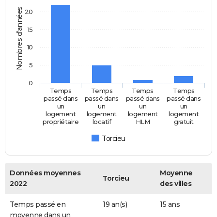
Nombres d'années
20
15
10
5
0
Temps
Temps
Temps
Temps
passé dans
passé dans
passé dans
passé dans
un
un
un
un
logement
logement
logement
logement
propriétaire
locatif
HLM
gratuit
Torcieu
Données moyennes
Moyenne
Torcieu
2022
des villes
Temps passé en
19 an(s)
15 ans
moyenne dans un