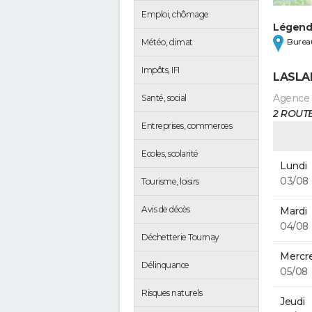
Emploi, chômage
Légen
Bureau
Météo, climat
Impôts, IFI
LASLA
Agence
Santé, social
2 ROUTE
Entreprises, commerces
Ecoles, scolarité
Lundi
03/08
Tourisme, loisirs
Avis de décès
Mardi
04/08
Déchetterie Tournay
Mercre
Délinquance
05/08
Risques naturels
Jeudi