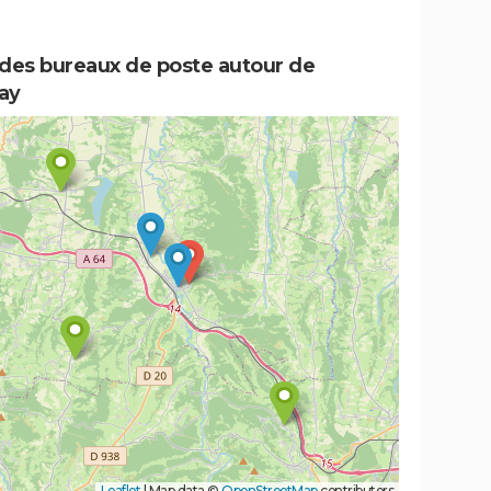
 des bureaux de poste autour de
ay
Leaflet
|
Map data ©
OpenStreetMap
contributors