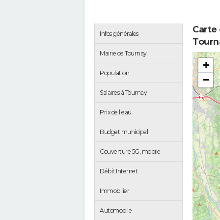
Carte
Infos générales
Tourn
Mairie de Tournay
+
Population
−
Salaires à Tournay
Prix de l'eau
Budget municipal
Couverture 5G, mobile
Débit Internet
Immobilier
Automobile