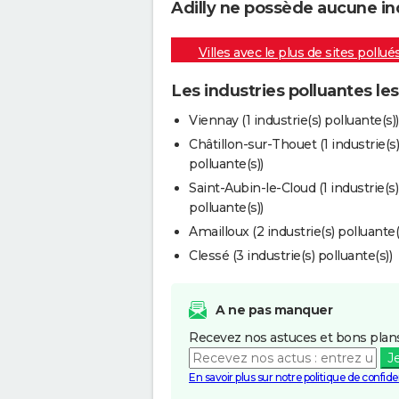
Adilly ne possède aucune ind
Villes avec le plus de sites pollué
Les industries polluantes les
Viennay (1 industrie(s) polluante(s))
Châtillon-sur-Thouet (1 industrie(s)
polluante(s))
Saint-Aubin-le-Cloud (1 industrie(s)
polluante(s))
Amailloux (2 industrie(s) polluante(
Clessé (3 industrie(s) polluante(s))
A ne pas manquer
Recevez nos astuces et bons plans
J
En savoir plus sur notre politique de confiden