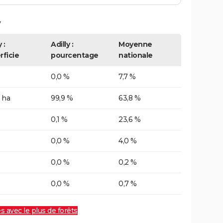
y
 :
Adilly :
Moyenne
rficie
pourcentage
nationale
0,0 %
7,7 %
 ha
99,9 %
63,8 %
0,1 %
23,6 %
0,0 %
4,0 %
0,0 %
0,2 %
0,0 %
0,7 %
es avec le plus de forêts