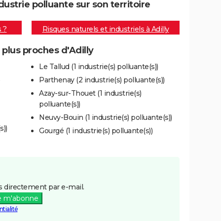
ustrie polluante sur son territoire
s ?
Risques naturels et industriels à Adilly
 plus proches d'Adilly
Le Tallud (1 industrie(s) polluante(s))
Parthenay (2 industrie(s) polluante(s))
Azay-sur-Thouet (1 industrie(s)
polluante(s))
Neuvy-Bouin (1 industrie(s) polluante(s))
s))
Gourgé (1 industrie(s) polluante(s))
 directement par e-mail.
e m'abonne
tialité