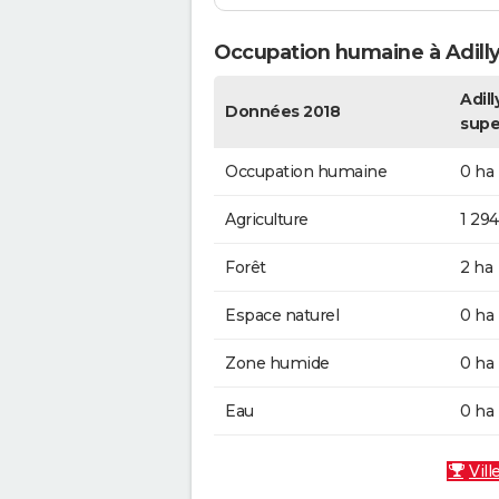
Occupation humaine à Adill
Adilly
Données 2018
supe
Occupation humaine
0 ha
Agriculture
1 294
Forêt
2 ha
Espace naturel
0 ha
Zone humide
0 ha
Eau
0 ha
Vill