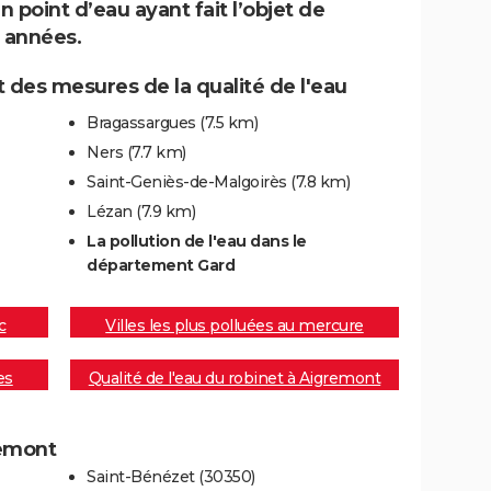
point d’eau ayant fait l’objet de
 années.
 des mesures de la qualité de l'eau
Bragassargues
(7.5 km)
Ners
(7.7 km)
Saint-Geniès-de-Malgoirès
(7.8 km)
Lézan
(7.9 km)
La pollution de l'eau dans le
département Gard
c
Villes les plus polluées au mercure
es
Qualité de l'eau du robinet à Aigremont
remont
Saint-Bénézet (30350)