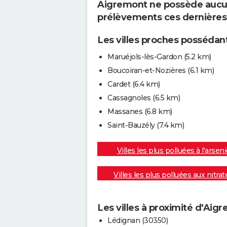
Aigremont ne possède aucun 
prélèvements ces dernières
Les villes proches possédant
Maruéjols-lès-Gardon
(5.2 km)
Boucoiran-et-Nozières
(6.1 km)
Cardet
(6.4 km)
Cassagnoles
(6.5 km)
Massanes
(6.8 km)
Saint-Bauzély
(7.4 km)
Villes les plus polluées à l'arseni
Villes les plus polluées aux nitrat
Les villes à proximité d'Aig
Lédignan (30350)