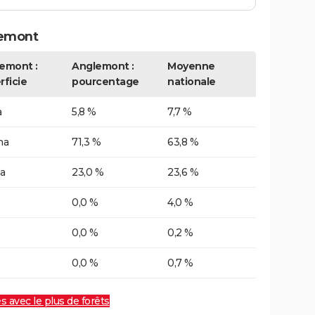
lemont
emont :
Anglemont :
Moyenne
rficie
pourcentage
nationale
a
5,8 %
7,7 %
ha
71,3 %
63,8 %
a
23,0 %
23,6 %
0,0 %
4,0 %
0,0 %
0,2 %
0,0 %
0,7 %
es avec le plus de forêts