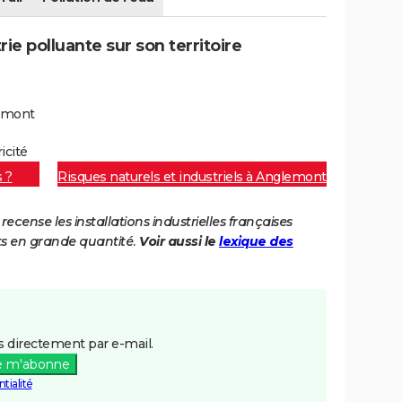
e polluante sur son territoire
lemont
icité
s ?
Risques naturels et industriels à Anglemont
cense les installations industrielles françaises
ts en grande quantité.
Voir aussi le
lexique des
 directement par e-mail.
e m'abonne
tialité