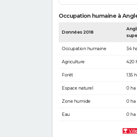
Occupation humaine à Ang
Angl
Données 2018
supe
Occupation humaine
34 h
Agriculture
420 
Forêt
135 h
Espace naturel
0 ha
Zone humide
0 ha
Eau
0 ha
Vill