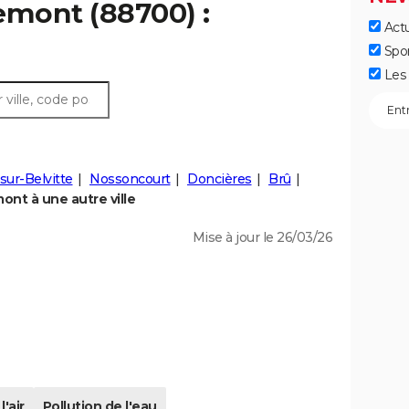
emont (88700) :
Actu
Spo
Les 
sur-Belvitte
Nossoncourt
Doncières
Brû
nt à une autre ville
Mise à jour le 26/03/26
l'air
Pollution de l'eau