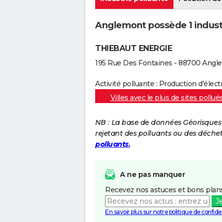
Anglemont possède 1 industri
THIEBAUT ENERGIE
195 Rue Des Fontaines - 88700 Ang
Activité polluante : Production d'électr
Villes avec le plus de sites pollué
NB : La base de données Géorisques re
rejetant des polluants ou des déche
polluants.
A ne pas manquer
Recevez nos astuces et bons plans
J
En savoir plus sur notre politique de confiden