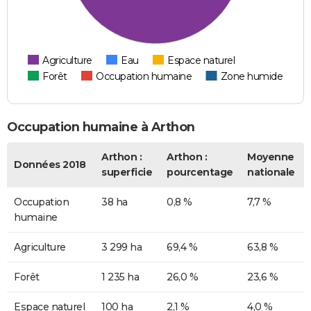
Agriculture
Eau
Espace naturel
Forêt
Occupation humaine
Zone humide
Occupation humaine à Arthon
Arthon :
Arthon :
Moyenne
Données 2018
superficie
pourcentage
nationale
Occupation
38 ha
0,8 %
7,7 %
humaine
Agriculture
3 299 ha
69,4 %
63,8 %
Forêt
1 235 ha
26,0 %
23,6 %
Espace naturel
100 ha
2,1 %
4,0 %