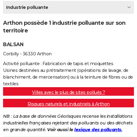
City break
Voyage de noces
Climat
Destinations
Voyage nature
Forum
+
Industrie polluante
PHOTO
GUIDES D'ACHAT
Arthon possède 1 industrie polluante sur son
territoire
BONS PLANS
BALSAN
CARTE DE VOEUX
Corbilly - 36330 Arthon
Carte Bonne année
Carte Pâques
Carte de Noël
Carte Saint-Valentin
Carte d'anniversaire
DICTIONNAIRE
Activité polluante : Fabrication de tapis et moquettes
Biographies
Expressions
Dictionnaire
Citations
Proverbes
PROGRAMME TV
Usines destinées au prétraitement (opérations de lavage, de
blanchiment, de mercerisation) ou à la teinture de fibres ou de
COPAINS D'AVANT
textiles
Villes avec le plus de sites pollués ?
Se connecter
Collèges
Universités
Service militaire
S'inscrire
Lycées
Primaires
Entreprises
Avis de recherche
AVIS DE DÉCÈS
Risques naturels et industriels à Arthon
FORUM
NB : La base de données Géorisques recense les installations
Lifestyle
Sport
Television
Cinema
Bricolage
Culture
Auto
Voyage
industrielles françaises rejetant des polluants ou des déchets
en grande quantité.
Voir aussi le
lexique des polluants.