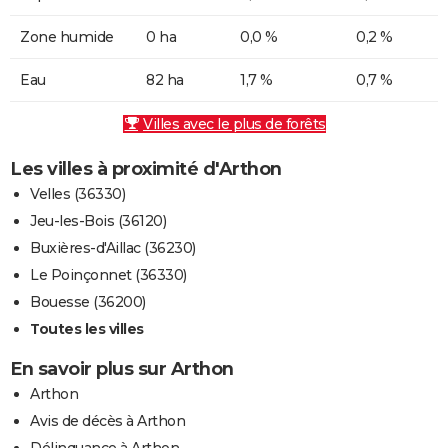
Zone humide
0 ha
0,0 %
0,2 %
Eau
82 ha
1,7 %
0,7 %
Villes avec le plus de forêts
Les villes à proximité d'Arthon
Velles (36330)
Jeu-les-Bois (36120)
Buxières-d'Aillac (36230)
Le Poinçonnet (36330)
Bouesse (36200)
Toutes les villes
En savoir plus sur Arthon
Arthon
Avis de décès à Arthon
Délinquance à Arthon