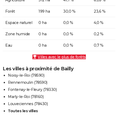
Forêt
199 ha
30,0 %
23,6 %
Espace naturel
0 ha
0,0 %
4,0 %
Zone humide
0 ha
0,0 %
0,2 %
Eau
0 ha
0,0 %
0,7 %
Villes avec le plus de forêts
Les villes à proximité de Bailly
Noisy-le-Roi (78590)
Rennemoulin (78590)
Fontenay-le-Fleury (78330)
Marly-le-Roi (78160)
Louveciennes (78430)
Toutes les villes