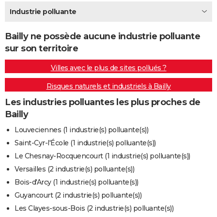
City break
Voyage de noces
Climat
Destinations
Voyage nature
Forum
+
Industrie polluante
PHOTO
GUIDES D'ACHAT
Bailly ne possède aucune industrie polluante
sur son territoire
BONS PLANS
Villes avec le plus de sites pollués ?
CARTE DE VOEUX
Risques naturels et industriels à Bailly
Carte Bonne année
Carte Pâques
Carte de Noël
Carte Saint-Valentin
Carte d'anniversaire
DICTIONNAIRE
Les industries polluantes les plus proches de
Biographies
Expressions
Dictionnaire
Citations
Proverbes
PROGRAMME TV
Bailly
COPAINS D'AVANT
Louveciennes (1 industrie(s) polluante(s))
Saint-Cyr-l'École (1 industrie(s) polluante(s))
Se connecter
Collèges
Universités
Service militaire
S'inscrire
Lycées
Primaires
Entreprises
Avis de recherche
AVIS DE DÉCÈS
Le Chesnay-Rocquencourt (1 industrie(s) polluante(s))
FORUM
Versailles (2 industrie(s) polluante(s))
Bois-d'Arcy (1 industrie(s) polluante(s))
Lifestyle
Sport
Television
Cinema
Bricolage
Culture
Auto
Voyage
Guyancourt (2 industrie(s) polluante(s))
Les Clayes-sous-Bois (2 industrie(s) polluante(s))