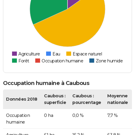
Agriculture
Eau
Espace naturel
Forêt
Occupation humaine
Zone humide
Occupation humaine à Caubous
Caubous :
Caubous :
Moyenne
Données 2018
superficie
pourcentage
nationale
Occupation
0 ha
0,0 %
7,7 %
humaine
Agriculture
61 ha
15,2 %
63,8 %