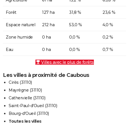
Forêt
127 ha
31,8 %
23,6 %
Espace naturel
212 ha
53,0 %
4,0 %
Zone humide
0 ha
0,0 %
0,2 %
Eau
0 ha
0,0 %
0,7 %
Villes avec le plus de forêts
Les villes à proximité de Caubous
Cirès (31110)
Mayrègne (31110)
Cathervielle (31110)
Saint-Paul-d'Oueil (31110)
Bourg-d'Oueil (31110)
Toutes les villes