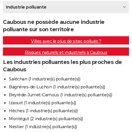
City break
Voyage de noces
Climat
Destinations
Voyage nature
Forum
+
Industrie polluante
PHOTO
GUIDES D'ACHAT
Caubous ne possède aucune industrie
polluante sur son territoire
BONS PLANS
Villes avec le plus de sites pollués ?
CARTE DE VOEUX
Risques naturels et industriels à Caubous
Carte Bonne année
Carte Pâques
Carte de Noël
Carte Saint-Valentin
Carte d'anniversaire
DICTIONNAIRE
Les industries polluantes les plus proches de
Biographies
Expressions
Dictionnaire
Citations
Proverbes
PROGRAMME TV
Caubous
COPAINS D'AVANT
Saléchan (1 industrie(s) polluante(s))
Bagnères-de-Luchon (1 industrie(s) polluante(s))
Se connecter
Collèges
Universités
Service militaire
S'inscrire
Lycées
Primaires
Entreprises
Avis de recherche
AVIS DE DÉCÈS
Beyrède-Jumet-Camous (1 industrie(s) polluante(s))
FORUM
Izaourt (1 industrie(s) polluante(s))
Hèches (1 industrie(s) polluante(s))
Lifestyle
Sport
Television
Cinema
Bricolage
Culture
Auto
Voyage
Montégut (2 industrie(s) polluante(s))
Nestier (1 industrie(s) polluante(s))