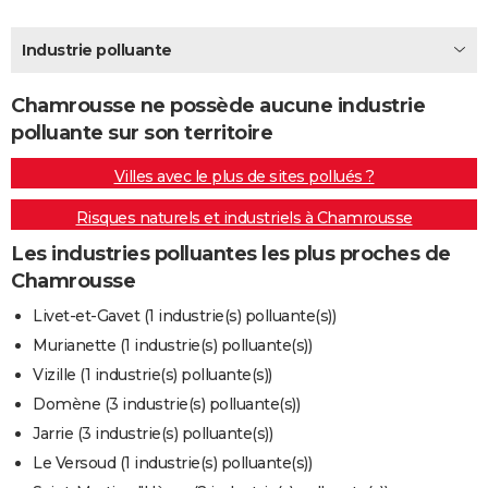
City break
Voyage de noces
Climat
Destinations
Voyage nature
Forum
+
PHOTO
Industrie polluante
GUIDES D'ACHAT
Chamrousse ne possède aucune industrie
BONS PLANS
polluante sur son territoire
CARTE DE VOEUX
Villes avec le plus de sites pollués ?
Carte Bonne année
Carte Pâques
Carte de Noël
Carte Saint-Valentin
Carte d'anniversaire
DICTIONNAIRE
Risques naturels et industriels à Chamrousse
Biographies
Expressions
Dictionnaire
Citations
Proverbes
PROGRAMME TV
Les industries polluantes les plus proches de
Chamrousse
COPAINS D'AVANT
Livet-et-Gavet (1 industrie(s) polluante(s))
Se connecter
Collèges
Universités
Service militaire
S'inscrire
Lycées
Primaires
Entreprises
Avis de recherche
AVIS DE DÉCÈS
Murianette (1 industrie(s) polluante(s))
Vizille (1 industrie(s) polluante(s))
FORUM
Domène (3 industrie(s) polluante(s))
Lifestyle
Sport
Television
Cinema
Bricolage
Culture
Auto
Voyage
Jarrie (3 industrie(s) polluante(s))
Le Versoud (1 industrie(s) polluante(s))