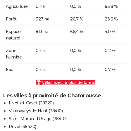
Agriculture
0 ha
0,0 %
63,8 %
Forêt
327 ha
26,7 %
23,6 %
Espace
813 ha
66,4 %
4,0 %
naturel
Zone
0 ha
0,0 %
0,2 %
humide
Eau
0 ha
0,0 %
0,7 %
Villes avec le plus de forêts
Les villes à proximité de Chamrousse
Livet-et-Gavet (38220)
Vaulnaveys-le-Haut (38410)
Saint-Martin-d'Uriage (38410)
Revel (38420)