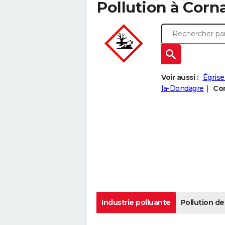
Pollution à Corna
Voir aussi :
Égrise
la-Dondagre
Com
Industrie polluante
Pollution de 