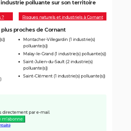
dustrie polluante sur son territoire
s ?
Risques naturels et industriels à Cornant
s plus proches de Cornant
s))
Montacher-Villegardin (1 industrie(s)
polluante(s))
Malay-le-Grand (1 industrie(s) polluante(s))
Saint-Julien-du-Sault (2 industrie(s)
polluante(s))
Saint-Clément (1 industrie(s) polluante(s))
)
 directement par e-mail.
e m'abonne
tialité