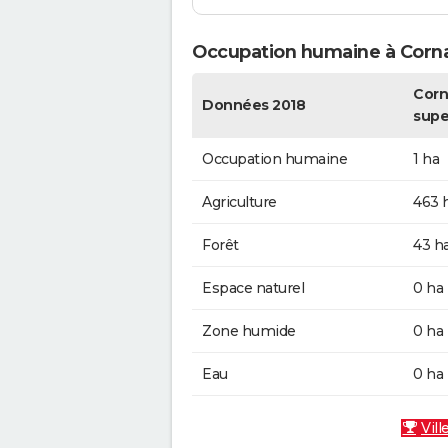
Occupation humaine à Corn
Corn
Données 2018
supe
Occupation humaine
1 ha
Agriculture
463 
Forêt
43 h
Espace naturel
0 ha
Zone humide
0 ha
Eau
0 ha
Vill