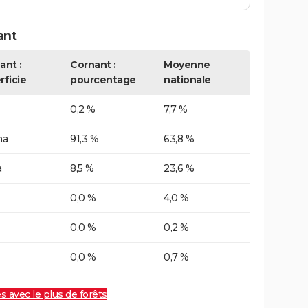
ant
ant :
Cornant :
Moyenne
rficie
pourcentage
nationale
0,2 %
7,7 %
ha
91,3 %
63,8 %
a
8,5 %
23,6 %
0,0 %
4,0 %
0,0 %
0,2 %
0,0 %
0,7 %
es avec le plus de forêts