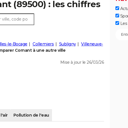
nt (89500) : les chiffres
Actu
Spo
Les 
lles-le-Bocage
Collemiers
Subligny
Villeneuve-
parer Cornant à une autre ville
Mise à jour le 26/03/26
l'air
Pollution de l'eau