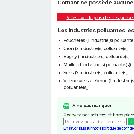
Cornant ne possède aucune in
Villes avec le plus de sites pollué
Les industries polluantes le
Fouchères (1 industrie(s) polluante(
Gron (2 industrie(s) polluante(s))
Étigny (1 industrie(s) polluante(s))
Maillot (1 industrie(s) polluante(s))
Sens (7 industrie(s) polluante(s))
Villeneuve-sur-Yonne (1 industrie(s
polluante(s))
A ne pas manquer
Recevez nos astuces et bons plans
J
En savoir plus sur notre politique de confiden